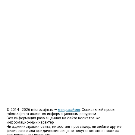
Люди все чаще начинают обращаться за услугами в
МФО - Микрофинансовые организации, которые
специализируются на выдаче микрокредитов или
как их еще называют микрозаймы.
Так как наблюдается тенденция роста подобных
обращений, то МФО становится все больше с
каждым днем, как говорится, спрос рождает
предложение. Наш сайт создан для помощи
заемщику в выборе честной МФО.
Мы надеемся, что наш непредвзятый онлайн
рейтинг МФО поможет оградить заемщика от
мошенников, скрытых комиссий и просто нечестных
микрофинансовых организаций.
Сайт microzajm.ru является независимым онлайн
рейтингом МФО вместе с новостями из мира
микрокредитования, а также с полезной и довольно
интересной информацией для заемщика.
© 2014 - 2026 microzajm.ru —
микрозаймы
. Социальный проект
microzajm.ru является информационным ресурсом.
Вся информация размещенная на сайте носит только
информационный характер.
Ни администрация сайта, ни хостинг провайдер, ни любые другие
физические или юридические лица не несут ответственности за