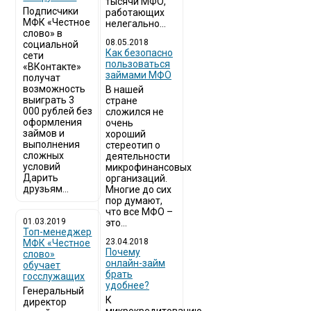
тысячи МФО,
Подписчики
работающих
МФК «Честное
нелегально...
слово» в
08.05.2018
социальной
Как безопасно
сети
пользоваться
«ВКонтакте»
займами МФО
получат
возможность
В нашей
выиграть 3
стране
000 рублей без
сложился не
оформления
очень
займов и
хороший
выполнения
стереотип о
сложных
деятельности
условий
микрофинансовых
Дарить
организаций.
друзьям...
Многие до сих
пор думают,
что все МФО –
01.03.2019
это...
Топ-менеджер
23.04.2018
МФК «Честное
Почему
слово»
онлайн-займ
обучает
брать
госслужащих
удобнее?
Генеральный
К
директор