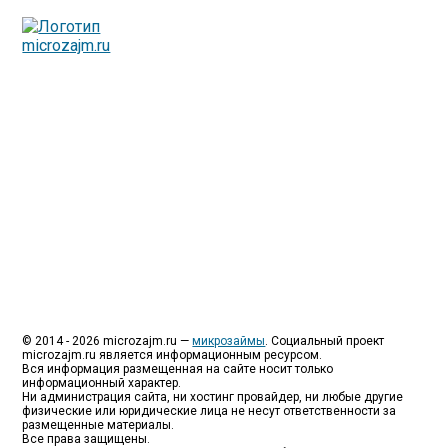
Люди все чаще начинают обращаться за услугами в
МФО - Микрофинансовые организации, которые
специализируются на выдаче микрокредитов или как
их еще называют микрозаймы.
Так как наблюдается тенденция роста подобных
обращений, то МФО становится все больше с
каждым днем, как говорится, спрос рождает
предложение. Наш сайт создан для помощи
заемщику в выборе честной МФО.
Мы надеемся, что наш непредвзятый онлайн рейтинг
МФО поможет оградить заемщика от мошенников,
скрытых комиссий и просто нечестных
микрофинансовых организаций.
Сайт microzajm.ru является независимым онлайн
рейтингом МФО вместе с новостями из мира
микрокредитования, а также с полезной и довольно
интересной информацией для заемщика.
© 2014 - 2026 microzajm.ru —
микрозаймы
. Социальный проект
microzajm.ru является информационным ресурсом.
Вся информация размещенная на сайте носит только
информационный характер.
Ни администрация сайта, ни хостинг провайдер, ни любые другие
физические или юридические лица не несут ответственности за
размещенные материалы.
Все права защищены.