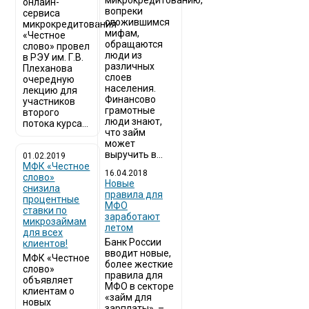
микрокредитованию,
онлайн-
вопреки
сервиса
сложившимся
микрокредитования
мифам,
«Честное
обращаются
слово» провел
люди из
в РЭУ им. Г.В.
различных
Плеханова
слоев
очередную
населения.
лекцию для
Финансово
участников
грамотные
второго
люди знают,
потока курса...
что займ
может
выручить в...
01.02.2019
МФК «Честное
16.04.2018
слово»
Новые
снизила
правила для
процентные
МФО
ставки по
заработают
микрозаймам
летом
для всех
Банк России
клиентов!
вводит новые,
МФК «Честное
более жесткие
слово»
правила для
объявляет
МФО в секторе
клиентам о
«займ для
новых
зарплаты» –