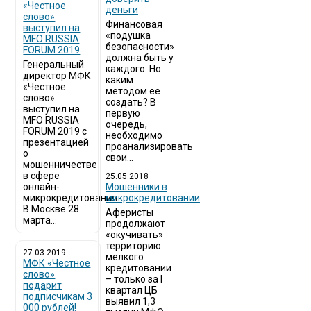
«Честное
деньги
слово»
Финансовая
выступил на
«подушка
MFO RUSSIA
безопасности»
FORUM 2019
должна быть у
Генеральный
каждого. Но
директор МФК
каким
«Честное
методом ее
слово»
создать? В
выступил на
первую
MFO RUSSIA
очередь,
FORUM 2019 с
необходимо
презентацией
проанализировать
о
свои...
мошенничестве
в сфере
25.05.2018
онлайн-
Мошенники в
микрокредитования
микрокредитовании
В Москве 28
Аферисты
марта...
продолжают
«окучивать»
территорию
27.03.2019
мелкого
МФК «Честное
кредитовании
слово»
– только за I
подарит
квартал ЦБ
подписчикам 3
выявил 1,3
000 рублей!