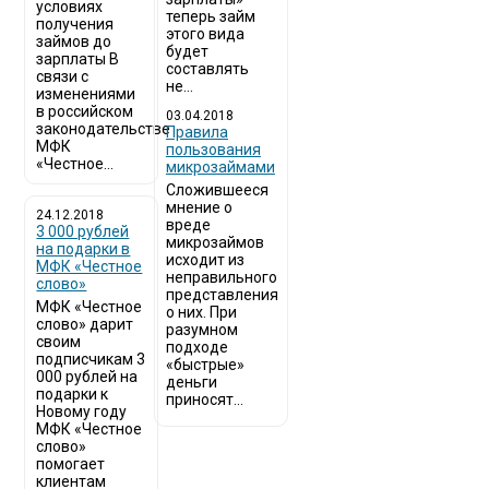
условиях
теперь займ
получения
этого вида
займов до
будет
зарплаты В
составлять
связи с
не...
изменениями
в российском
03.04.2018
законодательстве
​Правила
МФК
пользования
«Честное...
микрозаймами
Сложившееся
мнение о
24.12.2018
вреде
3 000 рублей
микрозаймов
на подарки в
исходит из
МФК «Честное
неправильного
слово»
представления
МФК «Честное
о них. При
слово» дарит
разумном
своим
подходе
подписчикам 3
«быстрые»
000 рублей на
деньги
подарки к
приносят...
Новому году
МФК «Честное
слово»
помогает
клиентам