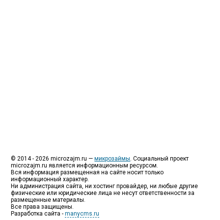
специализируются на выдаче микрокредитов или
как их еще называют микрозаймы.
Так как наблюдается тенденция роста подобных
обращений, то МФО становится все больше с
каждым днем, как говорится, спрос рождает
предложение. Наш сайт создан для помощи
заемщику в выборе честной МФО.
Мы надеемся, что наш непредвзятый онлайн
рейтинг МФО поможет оградить заемщика от
мошенников, скрытых комиссий и просто нечестных
микрофинансовых организаций.
Сайт microzajm.ru является независимым онлайн
рейтингом МФО вместе с новостями из мира
микрокредитования, а также с полезной и довольно
интересной информацией для заемщика.
© 2014 - 2026 microzajm.ru —
микрозаймы
. Социальный проект
microzajm.ru является информационным ресурсом.
Вся информация размещенная на сайте носит только
информационный характер.
Ни администрация сайта, ни хостинг провайдер, ни любые другие
физические или юридические лица не несут ответственности за
размещенные материалы.
Все права защищены.
Разработка сайта -
manycms.ru