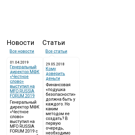
Новости
Статьи
Все новости
Все статьи
01.04.2019
29.05.2018
Генеральный
Кому
директор МФК
доверить
«Честное
деньги
слово»
Финансовая
выступил на
«подушка
MFO RUSSIA
безопасности»
FORUM 2019
должна быть у
Генеральный
каждого. Но
директор МФК
каким
«Честное
методом ее
слово»
создать? В
выступил на
первую
MFO RUSSIA
очередь,
FORUM 2019 с
необходимо