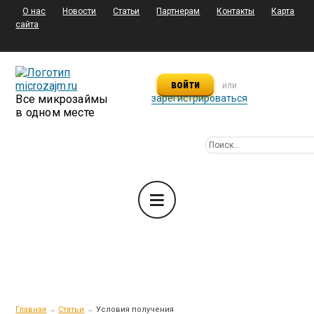
О нас
Новости
Статьи
Партнерам
Контакты
Карта
сайта
войти
или
Все микрозаймы
зарегистрироваться
в одном месте
Главная
→
Статьи
→
Условия получения