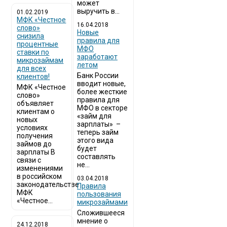
может
выручить в...
01.02.2019
МФК «Честное
16.04.2018
слово»
Новые
снизила
правила для
процентные
МФО
ставки по
заработают
микрозаймам
летом
для всех
Банк России
клиентов!
вводит новые,
МФК «Честное
более жесткие
слово»
правила для
объявляет
МФО в секторе
клиентам о
«займ для
новых
зарплаты» –
условиях
теперь займ
получения
этого вида
займов до
будет
зарплаты В
составлять
связи с
не...
изменениями
в российском
03.04.2018
законодательстве
​Правила
МФК
пользования
«Честное...
микрозаймами
Сложившееся
мнение о
24.12.2018