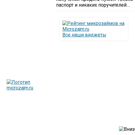
паспорт и никаких поручителей....
Все наши виджеты
Люди все чаще начинают обращаться за услугами в
МФО - Микрофинансовые организации, которые
специализируются на выдаче микрокредитов или как
их еще называют микрозаймы.
Так как наблюдается тенденция роста подобных
обращений, то МФО становится все больше с
каждым днем, как говорится, спрос рождает
предложение. Наш сайт создан для помощи
заемщику в выборе честной МФО.
Мы надеемся, что наш непредвзятый онлайн рейтинг
МФО поможет оградить заемщика от мошенников,
скрытых комиссий и просто нечестных
микрофинансовых организаций.