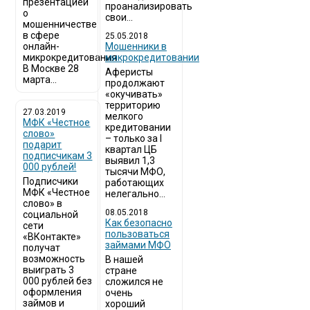
презентацией
проанализировать
о
свои...
мошенничестве
в сфере
25.05.2018
онлайн-
Мошенники в
микрокредитования
микрокредитовании
В Москве 28
Аферисты
марта...
продолжают
«окучивать»
территорию
27.03.2019
мелкого
МФК «Честное
кредитовании
слово»
– только за I
подарит
квартал ЦБ
подписчикам 3
выявил 1,3
000 рублей!
тысячи МФО,
Подписчики
работающих
МФК «Честное
нелегально...
слово» в
08.05.2018
социальной
Как безопасно
сети
пользоваться
«ВКонтакте»
займами МФО
получат
возможность
В нашей
выиграть 3
стране
000 рублей без
сложился не
оформления
очень
займов и
хороший