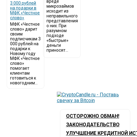
вреде
3 000 рублей
микрозаймов
на подарки в
исходит из
МФК «Честное
неправильного
слово»
представления
МФК «Честное
о них. При
слово» дарит
разумном
своим
подходе
подписчикам 3
«быстрые»
000 рублей на
деньги
подарки к
приносят...
Новому году
МФК «Честное
слово»
помогает
клиентам
готовиться к
новогодним...
ОСТОРОЖНО ОБМАН!
ЗАКОНОДАТЕЛЬСТВО
УЛУЧШЕНИЕ КРЕДИТНОЙ ИС