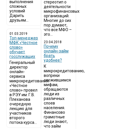
выполнения
стереотип о
сложных
деятельности
условий
микрофинансовых
Дарить
организаций.
друзьям...
Многие до сих
пор думают,
что все МФО –
01.03.2019
это...
Топ-менеджер
23.04.2018
МФК «Честное
Почему
слово»
онлайн-займ
обучает
брать
госслужащих
удобнее?
Генеральный
К
директор
микрокредитованию,
онлайн-
вопреки
сервиса
сложившимся
микрокредитования
мифам,
«Честное
обращаются
слово» провел
люди из
в РЭУ им. Г.В.
различных
Плеханова
слоев
очередную
населения.
лекцию для
Финансово
участников
грамотные
второго
люди знают,
потока курса...
что займ