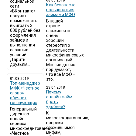
08.05.2018
социальной
Как безопасно
сети
пользоваться
«ВКонтакте»
займами МФО
получат
возможность
В нашей
выиграть 3
стране
000 рублей без
сложился не
оформления
очень
займов и
хороший
выполнения
стереотип о
сложных
деятельности
условий
микрофинансовых
Дарить
организаций.
друзьям...
Многие до сих
пор думают,
что все МФО –
01.03.2019
это...
Топ-менеджер
23.04.2018
МФК «Честное
Почему
слово»
онлайн-займ
обучает
брать
госслужащих
удобнее?
Генеральный
К
директор
микрокредитованию,
онлайн-
вопреки
сервиса
сложившимся
микрокредитования
мифам,
«Честное