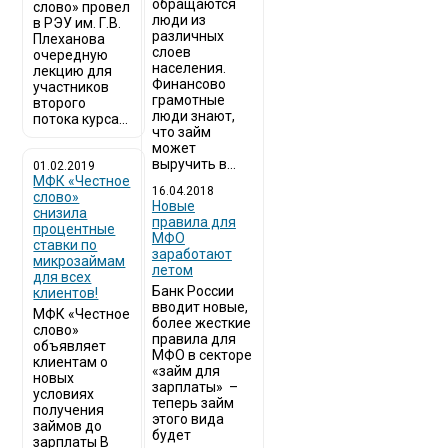
обращаются
слово» провел
люди из
в РЭУ им. Г.В.
различных
Плеханова
слоев
очередную
населения.
лекцию для
Финансово
участников
грамотные
второго
люди знают,
потока курса...
что займ
может
выручить в...
01.02.2019
МФК «Честное
16.04.2018
слово»
Новые
снизила
правила для
процентные
МФО
ставки по
заработают
микрозаймам
летом
для всех
Банк России
клиентов!
вводит новые,
МФК «Честное
более жесткие
слово»
правила для
объявляет
МФО в секторе
клиентам о
«займ для
новых
зарплаты» –
условиях
теперь займ
получения
этого вида
займов до
будет
зарплаты В