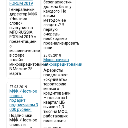
безопасности»
FORUM 2019
должна быть у
Генеральный
каждого. Но
директор МФК
каким
«Честное
методом ее
слово»
создать? В
выступил на
первую
MFO RUSSIA
очередь,
FORUM 2019 с
необходимо
презентацией
проанализировать
о
свои...
мошенничестве
в сфере
25.05.2018
онлайн-
Мошенники в
микрокредитования
микрокредитовании
В Москве 28
Аферисты
марта...
продолжают
«окучивать»
территорию
27.03.2019
мелкого
МФК «Честное
кредитовании
слово»
– только за I
подарит
квартал ЦБ
подписчикам 3
выявил 1,3
000 рублей!
тысячи МФО,
Подписчики
работающих
МФК «Честное
нелегально...
слово» в