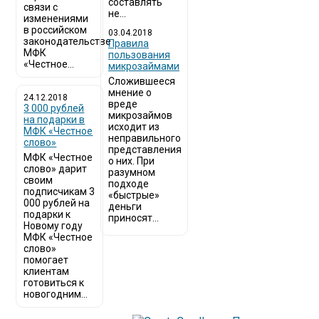
составлять
связи с
не...
изменениями
в российском
03.04.2018
законодательстве
​Правила
МФК
пользования
«Честное...
микрозаймами
Сложившееся
мнение о
24.12.2018
вреде
3 000 рублей
микрозаймов
на подарки в
исходит из
МФК «Честное
неправильного
слово»
представления
МФК «Честное
о них. При
слово» дарит
разумном
своим
подходе
подписчикам 3
«быстрые»
000 рублей на
деньги
подарки к
приносят...
Новому году
МФК «Честное
слово»
помогает
клиентам
готовиться к
новогодним...