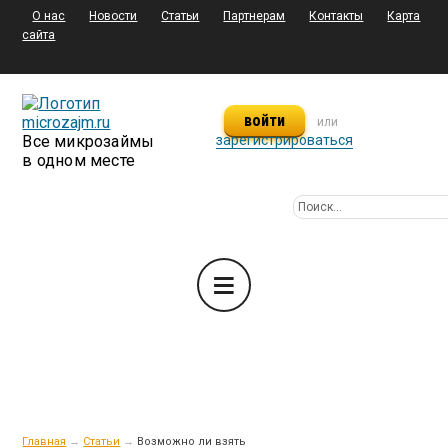
О нас
Новости
Статьи
Партнерам
Контакты
Карта
сайта
войти
или
Все микрозаймы
зарегистрироваться
в одном месте
Главная
→
Статьи
→
Возможно ли взять