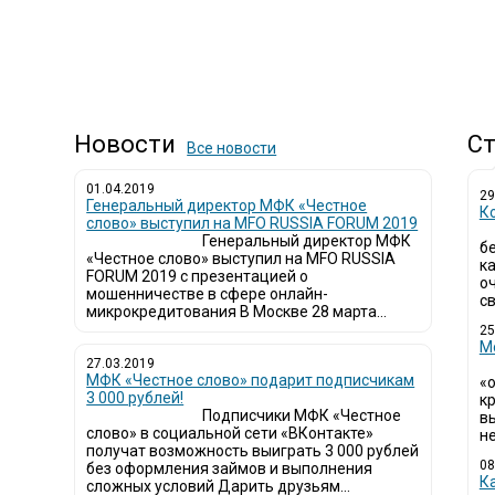
Новости
Ст
Все новости
01.04.2019
29
Генеральный директор МФК «Честное
К
слово» выступил на MFO RUSSIA FORUM 2019
Генеральный директор МФК
б
«Честное слово» выступил на MFO RUSSIA
к
FORUM 2019 с презентацией о
о
мошенничестве в сфере онлайн-
св
микрокредитования В Москве 28 марта...
25
М
27.03.2019
МФК «Честное слово» подарит подписчикам
«
3 000 рублей!
кр
Подписчики МФК «Честное
в
слово» в социальной сети «ВКонтакте»
не
получат возможность выиграть 3 000 рублей
08
без оформления займов и выполнения
К
сложных условий Дарить друзьям...