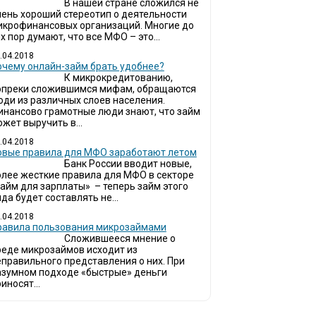
В нашей стране сложился не
чень хороший стереотип о деятельности
икрофинансовых организаций. Многие до
х пор думают, что все МФО – это...
.04.2018
очему онлайн-займ брать удобнее?
К микрокредитованию,
опреки сложившимся мифам, обращаются
юди из различных слоев населения.
инансово грамотные люди знают, что займ
жет выручить в...
.04.2018
овые правила для МФО заработают летом
Банк России вводит новые,
олее жесткие правила для МФО в секторе
займ для зарплаты» – теперь займ этого
да будет составлять не...
.04.2018
Правила пользования микрозаймами
Сложившееся мнение о
реде микрозаймов исходит из
еправильного представления о них. При
азумном подходе «быстрые» деньги
иносят...