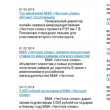
о
м
01.03.2019
си
Топ-менеджер МФК «Честное слово»
обучает госслужащих
23
Генеральный директор
П
онлайн-сервиса микрокредитования
«Честное слово» провел в РЭУ им. Г.В.
в
Плеханова очередную лекцию для
л
участников второго потока курса...
Ф
мо
01.02.2019
16
МФК «Честное слово» снизила процентные
Н
ставки по микрозаймам для всех клиентов!
МФК «Честное слово»
б
объявляет клиентам о новых условиях
«
получения займов до зарплаты В связи с
ви
изменениями в российском
законодательстве МФК «Честное...
03
​
в
24.12.2018
3 000 рублей на подарки в МФК «Честное
н
слово»
р
МФК «Честное слово» дарит
пр
своим подписчикам 3 000 рублей на подарки
к Новому году МФК «Честное слово»