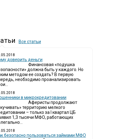
атьи
Все статьи
.05.2018
ому доверить деньги
Финансовая «подушка
езопасности» должна быть у каждого. Но
аким методом ее создать? В первую
чередь, необходимо проанализировать
ои...
.05.2018
ошенники в микрокредитовании
Аферисты продолжают
окучивать» территорию мелкого
едитовании – только за I квартал ЦБ
ыявил 1,3 тысячи МФО, работающих
легально...
.05.2018
ак безопасно пользоваться займами МФО