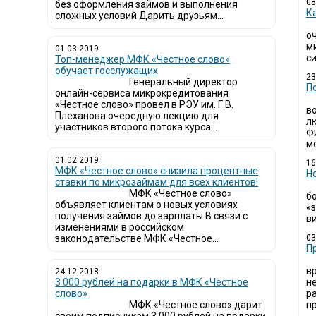
08
без оформления займов и выполнения
К
сложных условий Дарить друзьям...
о
м
01.03.2019
си
Топ-менеджер МФК «Честное слово»
обучает госслужащих
23
Генеральный директор
П
онлайн-сервиса микрокредитования
«Честное слово» провел в РЭУ им. Г.В.
в
Плеханова очередную лекцию для
л
участников второго потока курса...
Ф
мо
01.02.2019
16
МФК «Честное слово» снизила процентные
Н
ставки по микрозаймам для всех клиентов!
МФК «Честное слово»
б
объявляет клиентам о новых условиях
«
получения займов до зарплаты В связи с
ви
изменениями в российском
законодательстве МФК «Честное...
03
​
в
24.12.2018
3 000 рублей на подарки в МФК «Честное
н
слово»
р
МФК «Честное слово» дарит
пр