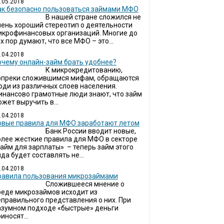
.05.2018
ак безопасно пользоваться займами МФО
В нашей стране сложился не
чень хороший стереотип о деятельности
икрофинансовых организаций. Многие до
х пор думают, что все МФО – это...
.04.2018
очему онлайн-займ брать удобнее?
К микрокредитованию,
опреки сложившимся мифам, обращаются
юди из различных слоев населения.
инансово грамотные люди знают, что займ
жет выручить в...
.04.2018
овые правила для МФО заработают летом
Банк России вводит новые,
олее жесткие правила для МФО в секторе
займ для зарплаты» – теперь займ этого
да будет составлять не...
.04.2018
Правила пользования микрозаймами
Сложившееся мнение о
реде микрозаймов исходит из
еправильного представления о них. При
азумном подходе «быстрые» деньги
иносят...