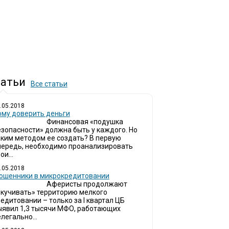
атьи
Все статьи
.05.2018
ому доверить деньги
Финансовая «подушка
езопасности» должна быть у каждого. Но
аким методом ее создать? В первую
чередь, необходимо проанализировать
ои...
.05.2018
ошенники в микрокредитовании
Аферисты продолжают
окучивать» территорию мелкого
едитовании – только за I квартал ЦБ
ыявил 1,3 тысячи МФО, работающих
легально...