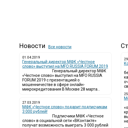
Новости
Ст
Все новости
01.04.2019
29
Генеральный директор МФК «Честное
К
слово» выступил на MFO RUSSIA FORUM 2019
Генеральный директор МФК
б
«Честное слово» выступил на MFO RUSSIA
к
FORUM 2019 с презентацией о
о
мошенничестве в сфере онлайн-
св
микрокредитования В Москве 28 марта...
25
М
27.03.2019
МФК «Честное слово» подарит подписчикам
«
3 000 рублей!
кр
Подписчики МФК «Честное
в
слово» в социальной сети «ВКонтакте»
не
получат возможность выиграть 3 000 рублей