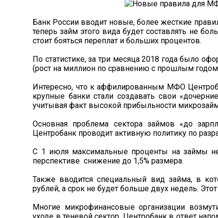
Банк России вводит новые, более жесткие прави
теперь займ этого вида будет составлять не бол
стоит бояться переплат и больших процентов.
По статистике, за три месяца 2018 года было оф
(рост на миллион по сравнению с прошлым годом)
Интересно, что к аффилированным МФО Центроб
крупные банки стали создавать свои «дочерни
учитывая факт высокой прибыльности микрозайм
Основная проблема сектора займов «до зарп
Центробанк проводит активную политику по разра
С 1 июля максимальные проценты на займы не 
перспективе снижение до 1,5% размера.
Также вводится специальный вид займа, в ко
рублей, а срок не будет больше двух недель. Это
Многие микрофинансовые организации возмут
уходе в теневой сектор. Центробанк в ответ нап