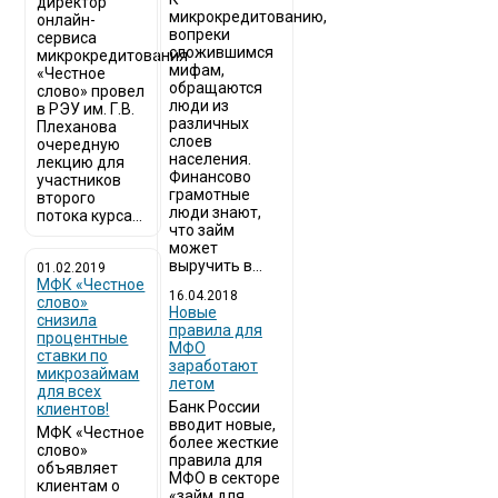
директор
микрокредитованию,
онлайн-
вопреки
сервиса
сложившимся
микрокредитования
мифам,
«Честное
обращаются
слово» провел
люди из
в РЭУ им. Г.В.
различных
Плеханова
слоев
очередную
населения.
лекцию для
Финансово
участников
грамотные
второго
люди знают,
потока курса...
что займ
может
выручить в...
01.02.2019
МФК «Честное
16.04.2018
слово»
Новые
снизила
правила для
процентные
МФО
ставки по
заработают
микрозаймам
летом
для всех
Банк России
клиентов!
вводит новые,
МФК «Честное
более жесткие
слово»
правила для
объявляет
МФО в секторе
клиентам о
«займ для