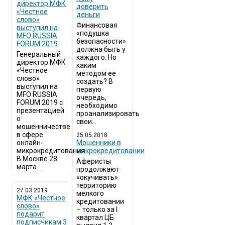
директор МФК
доверить
«Честное
деньги
слово»
Финансовая
выступил на
«подушка
MFO RUSSIA
безопасности»
FORUM 2019
должна быть у
Генеральный
каждого. Но
директор МФК
каким
«Честное
методом ее
слово»
создать? В
выступил на
первую
MFO RUSSIA
очередь,
FORUM 2019 с
необходимо
презентацией
проанализировать
о
свои...
мошенничестве
в сфере
25.05.2018
онлайн-
Мошенники в
микрокредитования
микрокредитовании
В Москве 28
Аферисты
марта...
продолжают
«окучивать»
территорию
27.03.2019
мелкого
МФК «Честное
кредитовании
слово»
– только за I
подарит
квартал ЦБ
подписчикам 3