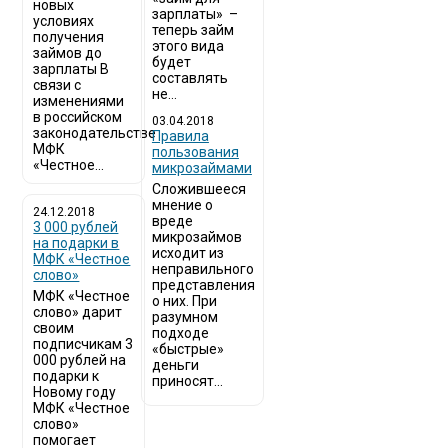
новых
зарплаты» –
условиях
теперь займ
получения
этого вида
займов до
будет
зарплаты В
составлять
связи с
не...
изменениями
в российском
03.04.2018
законодательстве
​Правила
МФК
пользования
«Честное...
микрозаймами
Сложившееся
мнение о
24.12.2018
вреде
3 000 рублей
микрозаймов
на подарки в
исходит из
МФК «Честное
неправильного
слово»
представления
МФК «Честное
о них. При
слово» дарит
разумном
своим
подходе
подписчикам 3
«быстрые»
000 рублей на
деньги
подарки к
приносят...
Новому году
МФК «Честное
слово»
помогает