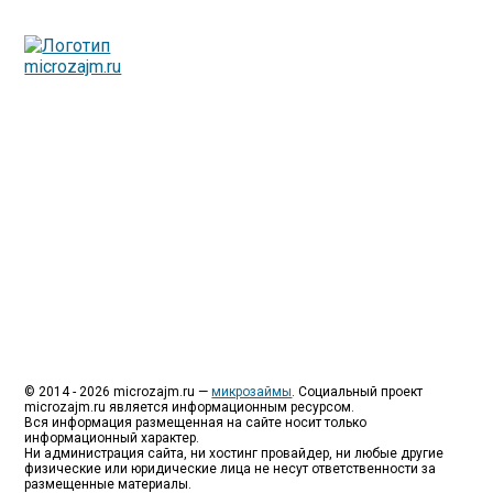
Люди все чаще начинают обращаться за услугами в
МФО - Микрофинансовые организации, которые
специализируются на выдаче микрокредитов или как
их еще называют микрозаймы.
Так как наблюдается тенденция роста подобных
обращений, то МФО становится все больше с
каждым днем, как говорится, спрос рождает
предложение. Наш сайт создан для помощи
заемщику в выборе честной МФО.
Мы надеемся, что наш непредвзятый онлайн рейтинг
МФО поможет оградить заемщика от мошенников,
скрытых комиссий и просто нечестных
микрофинансовых организаций.
Сайт microzajm.ru является независимым онлайн
рейтингом МФО вместе с новостями из мира
микрокредитования, а также с полезной и довольно
интересной информацией для заемщика.
© 2014 - 2026 microzajm.ru —
микрозаймы
. Социальный проект
microzajm.ru является информационным ресурсом.
Вся информация размещенная на сайте носит только
информационный характер.
Ни администрация сайта, ни хостинг провайдер, ни любые другие
физические или юридические лица не несут ответственности за
размещенные материалы.