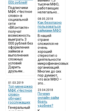
выявил 1,3
000 рублей!
тысячи МФО,
Подписчики
работающих
МФК «Честное
нелегально...
слово» в
08.05.2018
социальной
Как безопасно
сети
пользоваться
«ВКонтакте»
займами МФО
получат
возможность
В нашей
выиграть 3
стране
000 рублей без
сложился не
оформления
очень
займов и
хороший
выполнения
стереотип о
сложных
деятельности
условий
микрофинансовых
Дарить
организаций.
друзьям...
Многие до сих
пор думают,
что все МФО –
01.03.2019
это...
Топ-менеджер
23.04.2018
МФК «Честное
Почему
слово»
онлайн-займ
обучает
брать
госслужащих
удобнее?
Генеральный
К