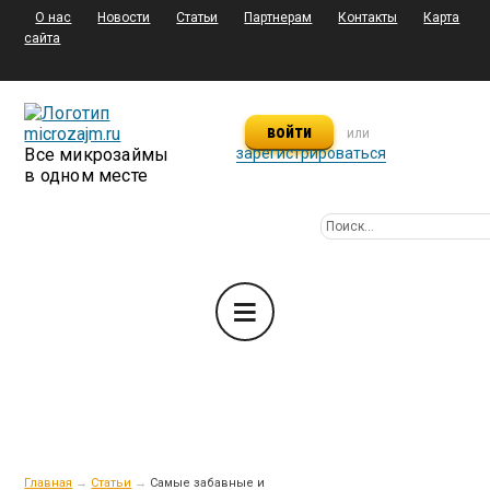
О нас
Новости
Статьи
Партнерам
Контакты
Карта
сайта
войти
или
Все микрозаймы
зарегистрироваться
в одном месте
Главная
→
Статьи
→
Самые забавные и