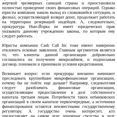
жертвой чрезмерных санкций страны и приостановила
полностью проведение своих финансовых операций. Однако
юристы компании нашли выход из сложившейся ситуации, и
филиал, осуществляющий возврат денег, продолжает работать
на территории резерваций индейцев. А, следовательно,
прокуратура Нью-Йорка не имеет юридических прав
указывать данному учреждению законы, по которым ему
следует работать.
Юристы компании Cash Call Inc тоже имеют намерение
отклонить исковые заявления. Главным аргументом является
то, что клиенты данной организации добровольно
соглашались на получение микрозаймов, и подписывая
договор, понимали и принимали условия кредитования.
Возникает вопрос: если прокуроры внезапно начинают
преследовать крупнейшие микрофинансовые организации,
почему бы не пойти еще дальше? Например, следователям
следует разоблачить финансовые организации,
осуществляющие предоставление в долг собственного
капитала третьим лицам. Потребности таких небанковских
организаций в своем капитале первоочередные, а источники
финансирования остаются неизвестными государственному
регулятору. А государство очень интересует, кто
предоставляет на самом деле денежные средства в долг