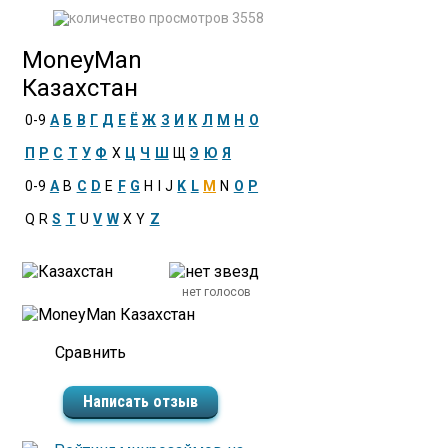
3558
MoneyMаn
Казахстан
0-9
А
Б
В
Г
Д
Е
Ё
Ж
З
И
К
Л
М
Н
О
П
Р
С
Т
У
Ф
Х
Ц
Ч
Ш
Щ
Э
Ю
Я
0-9
A
B
C
D
E
F
G
H
I
J
K
L
M
N
O
P
Q
R
S
T
U
V
W
X
Y
Z
нет голосов
Написать отзыв