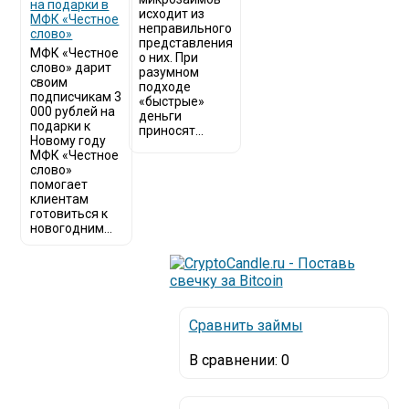
на подарки в
исходит из
МФК «Честное
неправильного
слово»
представления
МФК «Честное
о них. При
слово» дарит
разумном
своим
подходе
подписчикам 3
«быстрые»
000 рублей на
деньги
подарки к
приносят...
Новому году
МФК «Честное
слово»
помогает
клиентам
готовиться к
новогодним...
Сравнить займы
В сравнении:
0