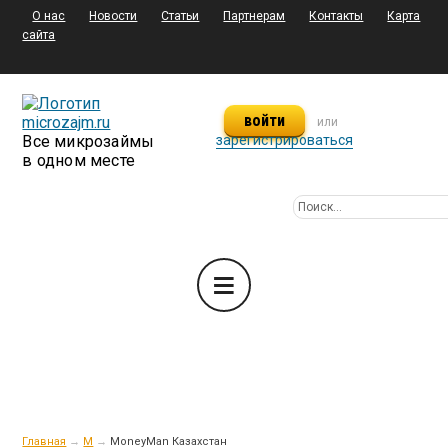
О нас
Новости
Статьи
Партнерам
Контакты
Карта
сайта
войти
или
Все микрозаймы
зарегистрироваться
в одном месте
Главная
→
M
→
MoneyMаn Казахстан