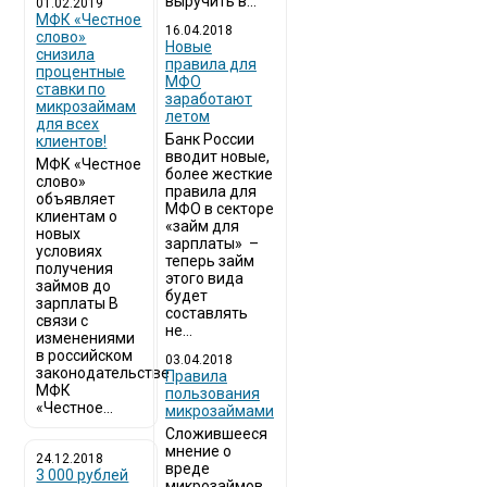
выручить в...
01.02.2019
МФК «Честное
16.04.2018
слово»
Новые
снизила
правила для
процентные
МФО
ставки по
заработают
микрозаймам
летом
для всех
Банк России
клиентов!
вводит новые,
МФК «Честное
более жесткие
слово»
правила для
объявляет
МФО в секторе
клиентам о
«займ для
новых
зарплаты» –
условиях
теперь займ
получения
этого вида
займов до
будет
зарплаты В
составлять
связи с
не...
изменениями
в российском
03.04.2018
законодательстве
​Правила
МФК
пользования
«Честное...
микрозаймами
Сложившееся
мнение о
24.12.2018
вреде
3 000 рублей
микрозаймов