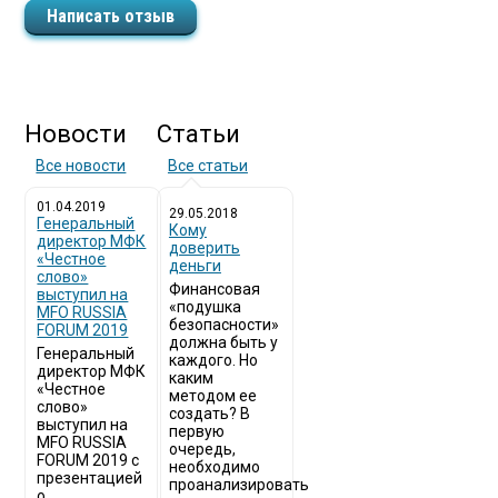
Написать отзыв
Новости
Статьи
Все новости
Все статьи
01.04.2019
29.05.2018
Генеральный
Кому
директор МФК
доверить
«Честное
деньги
слово»
Финансовая
выступил на
«подушка
MFO RUSSIA
безопасности»
FORUM 2019
должна быть у
Генеральный
каждого. Но
директор МФК
каким
«Честное
методом ее
слово»
создать? В
выступил на
первую
MFO RUSSIA
очередь,
FORUM 2019 с
необходимо
презентацией
проанализировать
о