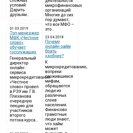
сложных
деятельности
условий
микрофинансовых
Дарить
организаций.
друзьям...
Многие до сих
пор думают,
что все МФО –
01.03.2019
это...
Топ-менеджер
23.04.2018
МФК «Честное
Почему
слово»
онлайн-займ
обучает
брать
госслужащих
удобнее?
Генеральный
К
директор
микрокредитованию,
онлайн-
вопреки
сервиса
сложившимся
микрокредитования
мифам,
«Честное
обращаются
слово» провел
люди из
в РЭУ им. Г.В.
различных
Плеханова
слоев
очередную
населения.
лекцию для
Финансово
участников
грамотные
второго
люди знают,
потока курса...
что займ
может