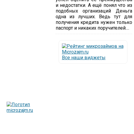
и недостатки. А ещё понял что из
подобных организаций Деньга
одна из лучших. Ведь тут для
получения кредита нужен только
паспорт и никаких поручителей....
Все наши виджеты
Люди все чаще начинают обращаться за услугами в
МФО - Микрофинансовые организации, которые
специализируются на выдаче микрокредитов или как
их еще называют микрозаймы.
Так как наблюдается тенденция роста подобных
обращений, то МФО становится все больше с
каждым днем, как говорится, спрос рождает
предложение. Наш сайт создан для помощи