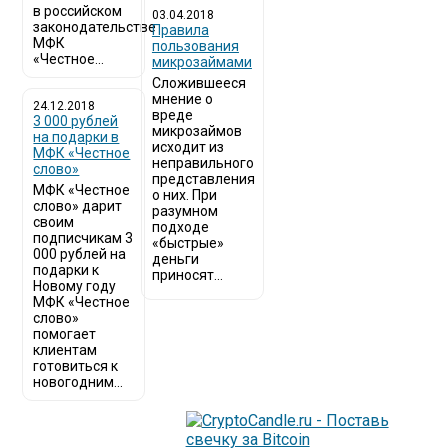
в российском
03.04.2018
законодательстве
​Правила
МФК
пользования
«Честное...
микрозаймами
Сложившееся
мнение о
24.12.2018
вреде
3 000 рублей
микрозаймов
на подарки в
исходит из
МФК «Честное
неправильного
слово»
представления
МФК «Честное
о них. При
слово» дарит
разумном
своим
подходе
подписчикам 3
«быстрые»
000 рублей на
деньги
подарки к
приносят...
Новому году
МФК «Честное
слово»
помогает
клиентам
готовиться к
новогодним...