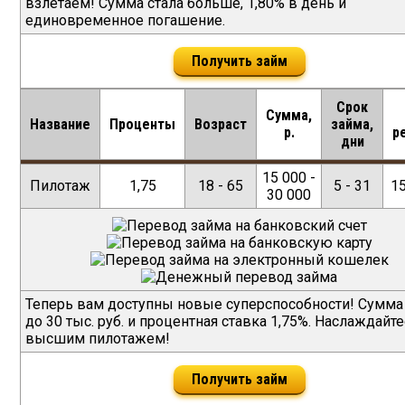
взлетаем! Сумма стала больше, 1,80% в день и
единовременное погашение.
Получить займ
Срок
Сумма,
Название
Проценты
Возраст
займа,
р.
р
дни
15 000 -
Пилотаж
1,75
18 - 65
5 - 31
1
30 000
Теперь вам доступны новые суперспособности! Сумма
до 30 тыс. руб. и процентная ставка 1,75%. Наслаждайт
высшим пилотажем!
Получить займ