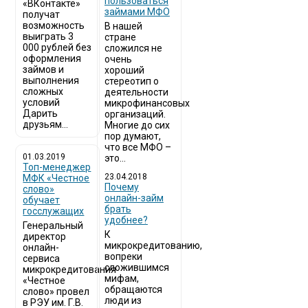
пользоваться
«ВКонтакте»
займами МФО
получат
возможность
В нашей
выиграть 3
стране
000 рублей без
сложился не
оформления
очень
займов и
хороший
выполнения
стереотип о
сложных
деятельности
условий
микрофинансовых
Дарить
организаций.
друзьям...
Многие до сих
пор думают,
что все МФО –
01.03.2019
это...
Топ-менеджер
23.04.2018
МФК «Честное
Почему
слово»
онлайн-займ
обучает
брать
госслужащих
удобнее?
Генеральный
К
директор
микрокредитованию,
онлайн-
вопреки
сервиса
сложившимся
микрокредитования
мифам,
«Честное
обращаются
слово» провел
люди из
в РЭУ им. Г.В.