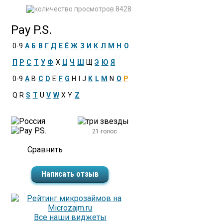
8428
Pay P.S.
0-9
А
Б
В
Г
Д
Е
Ё
Ж
З
И
К
Л
М
Н
О
П
Р
С
Т
У
Ф
Х
Ц
Ч
Ш
Щ
Э
Ю
Я
0-9
A
B
C
D
E
F
G
H
I
J
K
L
M
N
O
P
Q
R
S
T
U
V
W
X
Y
Z
21 голос
Написать отзыв
Все наши виджеты