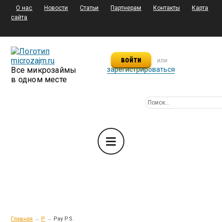
О нас
Новости
Статьи
Партнерам
Контакты
Карта
сайта
войти
или
Все микрозаймы
зарегистрироваться
в одном месте
Главная
→
P
→
Pay P.S.