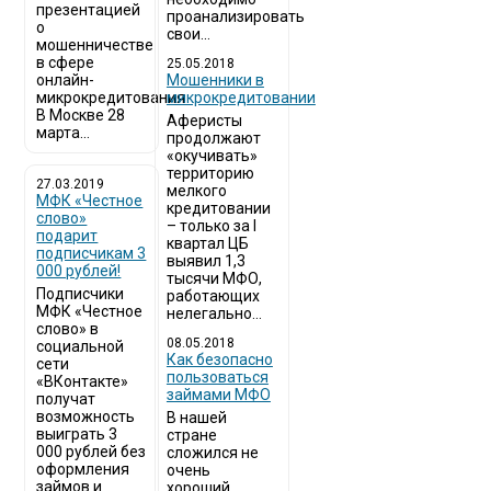
презентацией
проанализировать
о
свои...
мошенничестве
в сфере
25.05.2018
онлайн-
Мошенники в
микрокредитования
микрокредитовании
В Москве 28
Аферисты
марта...
продолжают
«окучивать»
территорию
27.03.2019
мелкого
МФК «Честное
кредитовании
слово»
– только за I
подарит
квартал ЦБ
подписчикам 3
выявил 1,3
000 рублей!
тысячи МФО,
Подписчики
работающих
МФК «Честное
нелегально...
слово» в
08.05.2018
социальной
Как безопасно
сети
пользоваться
«ВКонтакте»
займами МФО
получат
возможность
В нашей
выиграть 3
стране
000 рублей без
сложился не
оформления
очень
займов и
хороший