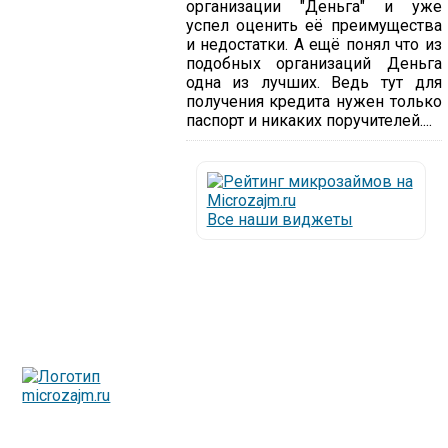
организации "Деньга" и уже
успел оценить её преимущества
и недостатки. А ещё понял что из
подобных организаций Деньга
одна из лучших. Ведь тут для
получения кредита нужен только
паспорт и никаких поручителей....
Все наши виджеты
Люди все чаще начинают обращаться за услугами в
МФО - Микрофинансовые организации, которые
специализируются на выдаче микрокредитов или как
их еще называют микрозаймы.
Так как наблюдается тенденция роста подобных
обращений, то МФО становится все больше с