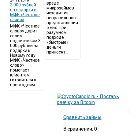
24.12.2018
вреде
3 000 рублей
микрозаймов
на подарки в
исходит из
МФК «Честное
неправильного
слово»
представления
МФК «Честное
о них. При
слово» дарит
разумном
своим
подходе
подписчикам 3
«быстрые»
000 рублей на
деньги
подарки к
приносят...
Новому году
МФК «Честное
слово»
помогает
клиентам
готовиться к
новогодним...
Сравнить займы
В сравнении:
0