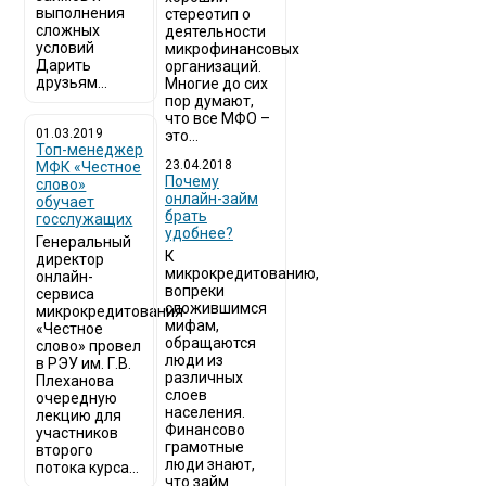
выполнения
стереотип о
сложных
деятельности
условий
микрофинансовых
Дарить
организаций.
друзьям...
Многие до сих
пор думают,
что все МФО –
01.03.2019
это...
Топ-менеджер
23.04.2018
МФК «Честное
Почему
слово»
онлайн-займ
обучает
брать
госслужащих
удобнее?
Генеральный
К
директор
микрокредитованию,
онлайн-
вопреки
сервиса
сложившимся
микрокредитования
мифам,
«Честное
обращаются
слово» провел
люди из
в РЭУ им. Г.В.
различных
Плеханова
слоев
очередную
населения.
лекцию для
Финансово
участников
грамотные
второго
люди знают,
потока курса...
что займ