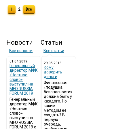
1
2
Все
Новости
Статьи
Все новости
Все статьи
01.04.2019
29.05.2018
Генеральный
Кому
директор МФК
доверить
«Честное
деньги
слово»
Финансовая
выступил на
«подушка
MFO RUSSIA
безопасности»
FORUM 2019
должна быть у
Генеральный
каждого. Но
директор МФК
каким
«Честное
методом ее
слово»
создать? В
выступил на
первую
MFO RUSSIA
очередь,
FORUM 2019 с
необходимо