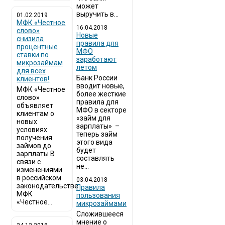
может
выручить в...
01.02.2019
МФК «Честное
16.04.2018
слово»
Новые
снизила
правила для
процентные
МФО
ставки по
заработают
микрозаймам
летом
для всех
Банк России
клиентов!
вводит новые,
МФК «Честное
более жесткие
слово»
правила для
объявляет
МФО в секторе
клиентам о
«займ для
новых
зарплаты» –
условиях
теперь займ
получения
этого вида
займов до
будет
зарплаты В
составлять
связи с
не...
изменениями
в российском
03.04.2018
законодательстве
​Правила
МФК
пользования
«Честное...
микрозаймами
Сложившееся
мнение о