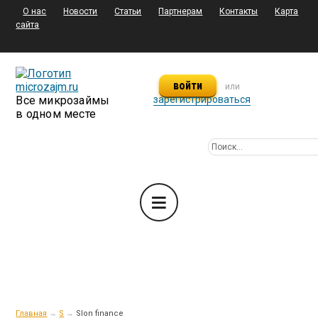
О нас
Новости
Статьи
Партнерам
Контакты
Карта
сайта
войти
или
Все микрозаймы
зарегистрироваться
в одном месте
Главная
→
S
→
Slon finance