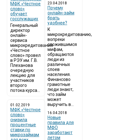
23.04.2018
МФК «Честное
Почему
слово»
онлайн-займ
обучает
брать
госслужащих
удобнее?
Генеральный
К
директор
микрокредитованию,
онлайн-
вопреки
сервиса
сложившимся
микрокредитования
мифам,
«Честное
обращаются
слово» провел
люди из
в РЭУ им. Г.В.
различных
Плеханова
слоев
очередную
населения.
лекцию для
Финансово
участников
грамотные
второго
люди знают,
потока курса...
что займ
может
выручить в...
01.02.2019
МФК «Честное
16.04.2018
слово»
Новые
снизила
правила для
процентные
МФО
ставки по
заработают
микрозаймам
летом
для всех