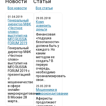
Новости
Статьи
Все новости
Все статьи
01.04.2019
29.05.2018
Генеральный
Кому
директор МФК
доверить
«Честное
деньги
слово»
Финансовая
выступил на
«подушка
MFO RUSSIA
безопасности»
FORUM 2019
должна быть у
Генеральный
каждого. Но
директор МФК
каким
«Честное
методом ее
слово»
создать? В
выступил на
первую
MFO RUSSIA
очередь,
FORUM 2019 с
необходимо
презентацией
проанализировать
о
свои...
мошенничестве
в сфере
25.05.2018
онлайн-
Мошенники в
микрокредитования
микрокредитовании
В Москве 28
Аферисты
марта...
продолжают