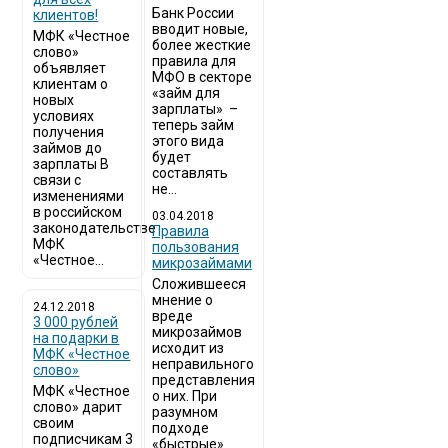
Банк России
клиентов!
вводит новые,
МФК «Честное
более жесткие
слово»
правила для
объявляет
МФО в секторе
клиентам о
«займ для
новых
зарплаты» –
условиях
теперь займ
получения
этого вида
займов до
будет
зарплаты В
составлять
связи с
не...
изменениями
в российском
03.04.2018
законодательстве
​Правила
МФК
пользования
«Честное...
микрозаймами
Сложившееся
мнение о
24.12.2018
вреде
3 000 рублей
микрозаймов
на подарки в
исходит из
МФК «Честное
неправильного
слово»
представления
МФК «Честное
о них. При
слово» дарит
разумном
своим
подходе
подписчикам 3
«быстрые»