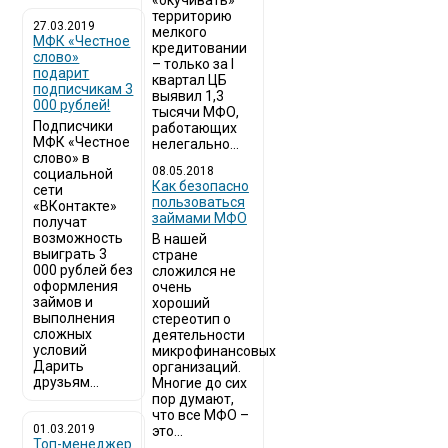
«окучивать»
территорию
27.03.2019
мелкого
МФК «Честное
кредитовании
слово»
– только за I
подарит
квартал ЦБ
подписчикам 3
выявил 1,3
000 рублей!
тысячи МФО,
Подписчики
работающих
МФК «Честное
нелегально...
слово» в
08.05.2018
социальной
Как безопасно
сети
пользоваться
«ВКонтакте»
займами МФО
получат
возможность
В нашей
выиграть 3
стране
000 рублей без
сложился не
оформления
очень
займов и
хороший
выполнения
стереотип о
сложных
деятельности
условий
микрофинансовых
Дарить
организаций.
друзьям...
Многие до сих
пор думают,
что все МФО –
01.03.2019
это...
Топ-менеджер