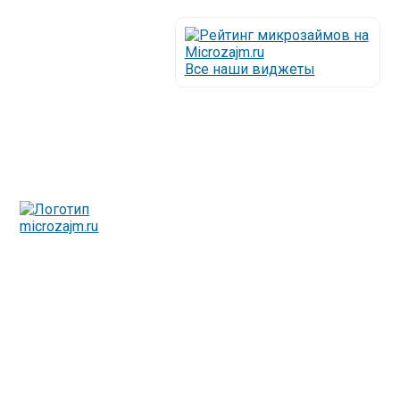
Все наши виджеты
Люди все чаще начинают обращаться за услугами в
МФО - Микрофинансовые организации, которые
специализируются на выдаче микрокредитов или как
их еще называют микрозаймы.
Так как наблюдается тенденция роста подобных
обращений, то МФО становится все больше с
каждым днем, как говорится, спрос рождает
предложение. Наш сайт создан для помощи
заемщику в выборе честной МФО.
Мы надеемся, что наш непредвзятый онлайн рейтинг
МФО поможет оградить заемщика от мошенников,
скрытых комиссий и просто нечестных
микрофинансовых организаций.
Сайт microzajm.ru является независимым онлайн
рейтингом МФО вместе с новостями из мира
микрокредитования, а также с полезной и довольно