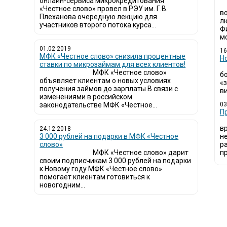
онлайн-сервиса микрокредитования
«Честное слово» провел в РЭУ им. Г.В.
в
Плеханова очередную лекцию для
л
участников второго потока курса...
Ф
мо
01.02.2019
16
МФК «Честное слово» снизила процентные
Н
ставки по микрозаймам для всех клиентов!
МФК «Честное слово»
б
объявляет клиентам о новых условиях
«
получения займов до зарплаты В связи с
ви
изменениями в российском
законодательстве МФК «Честное...
03
​
в
24.12.2018
3 000 рублей на подарки в МФК «Честное
н
слово»
р
МФК «Честное слово» дарит
пр
своим подписчикам 3 000 рублей на подарки
к Новому году МФК «Честное слово»
помогает клиентам готовиться к
новогодним...