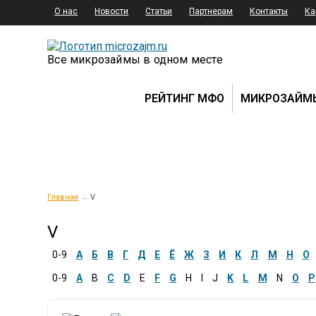
О нас
Новости
Статьи
Партнерам
Контакты
Ка
Все микрозаймы в одном месте
РЕЙТИНГ МФО
МИКРОЗАЙМ
Главная
→
V
V
0-9
А
Б
В
Г
Д
Е
Ё
Ж
З
И
К
Л
М
Н
О
0-9
A
B
C
D
E
F
G
H
I
J
K
L
M
N
O
P