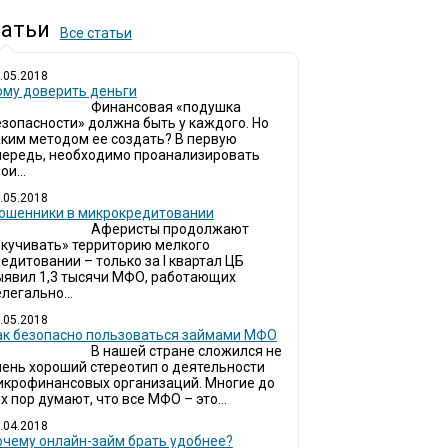
атьи
Все статьи
.05.2018
ому доверить деньги
Финансовая «подушка
езопасности» должна быть у каждого. Но
аким методом ее создать? В первую
чередь, необходимо проанализировать
ои...
.05.2018
ошенники в микрокредитовании
Аферисты продолжают
окучивать» территорию мелкого
едитовании – только за I квартал ЦБ
ыявил 1,3 тысячи МФО, работающих
легально...
.05.2018
ак безопасно пользоваться займами МФО
В нашей стране сложился не
чень хороший стереотип о деятельности
икрофинансовых организаций. Многие до
х пор думают, что все МФО – это...
.04.2018
очему онлайн-займ брать удобнее?