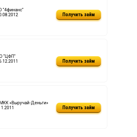
О "4финанс"
Получить займ
0.08.2012
О "ЦФП"
Получить займ
6.12.2011
 МКК «Выручай-Деньги»
Получить займ
11.2011