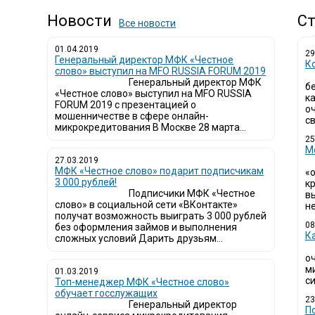
Новости
Ст
Все новости
01.04.2019
29
Генеральный директор МФК «Честное
К
слово» выступил на MFO RUSSIA FORUM 2019
Генеральный директор МФК
б
«Честное слово» выступил на MFO RUSSIA
к
FORUM 2019 с презентацией о
о
мошенничестве в сфере онлайн-
св
микрокредитования В Москве 28 марта...
25
М
27.03.2019
МФК «Честное слово» подарит подписчикам
«
3 000 рублей!
кр
Подписчики МФК «Честное
в
слово» в социальной сети «ВКонтакте»
не
получат возможность выиграть 3 000 рублей
08
без оформления займов и выполнения
К
сложных условий Дарить друзьям...
о
м
01.03.2019
си
Топ-менеджер МФК «Честное слово»
обучает госслужащих
23
Генеральный директор
П