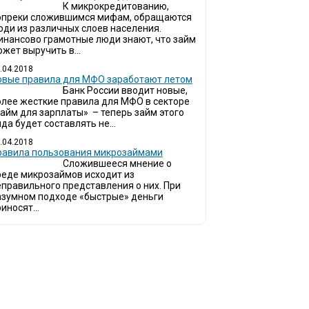
К микрокредитованию,
опреки сложившимся мифам, обращаются
юди из различных слоев населения.
инансово грамотные люди знают, что займ
жет выручить в...
.04.2018
овые правила для МФО заработают летом
Банк России вводит новые,
олее жесткие правила для МФО в секторе
займ для зарплаты» – теперь займ этого
да будет составлять не...
.04.2018
Правила пользования микрозаймами
Сложившееся мнение о
реде микрозаймов исходит из
еправильного представления о них. При
азумном подходе «быстрые» деньги
иносят...