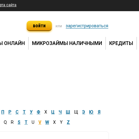
рта сайта
войти
зарегистрироваться
или
Ы ОНЛАЙН
МИКРОЗАЙМЫ НАЛИЧНЫМИ
КРЕДИТЫ
П
Р
С
Т
У
Ф
Х
Ц
Ч
Ш
Щ
Э
Ю
Я
Q
R
S
T
U
V
W
X
Y
Z