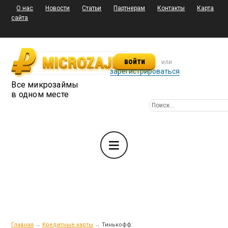
О нас
Новости
Статьи
Партнерам
Контакты
Карта
сайта
войти
или
зарегистрироваться
Все микрозаймы
в одном месте
Главная
→
Кредитные карты
→
Тинькофф: