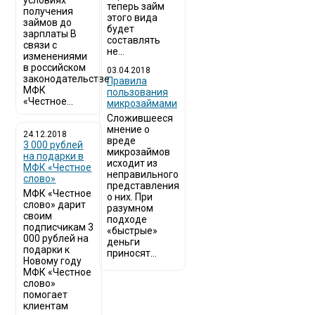
условиях
теперь займ
получения
этого вида
займов до
будет
зарплаты В
составлять
связи с
не...
изменениями
в российском
03.04.2018
законодательстве
​Правила
МФК
пользования
«Честное...
микрозаймами
Сложившееся
мнение о
24.12.2018
вреде
3 000 рублей
микрозаймов
на подарки в
исходит из
МФК «Честное
неправильного
слово»
представления
МФК «Честное
о них. При
слово» дарит
разумном
своим
подходе
подписчикам 3
«быстрые»
000 рублей на
деньги
подарки к
приносят...
Новому году
МФК «Честное
слово»
помогает
клиентам