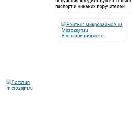
получения кредита нужен только
паспорт и никаких поручителей....
Все наши виджеты
Люди все чаще начинают обращаться за услугами в
МФО - Микрофинансовые организации, которые
специализируются на выдаче микрокредитов или как
их еще называют микрозаймы.
Так как наблюдается тенденция роста подобных
обращений, то МФО становится все больше с
каждым днем, как говорится, спрос рождает
предложение. Наш сайт создан для помощи
заемщику в выборе честной МФО.
Мы надеемся, что наш непредвзятый онлайн рейтинг
МФО поможет оградить заемщика от мошенников,
скрытых комиссий и просто нечестных
микрофинансовых организаций.