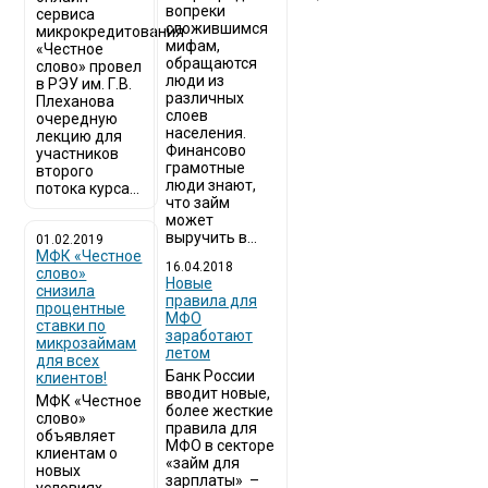
вопреки
сервиса
сложившимся
микрокредитования
мифам,
«Честное
обращаются
слово» провел
люди из
в РЭУ им. Г.В.
различных
Плеханова
слоев
очередную
населения.
лекцию для
Финансово
участников
грамотные
второго
люди знают,
потока курса...
что займ
может
выручить в...
01.02.2019
МФК «Честное
16.04.2018
слово»
Новые
снизила
правила для
процентные
МФО
ставки по
заработают
микрозаймам
летом
для всех
Банк России
клиентов!
вводит новые,
МФК «Честное
более жесткие
слово»
правила для
объявляет
МФО в секторе
клиентам о
«займ для
новых
зарплаты» –