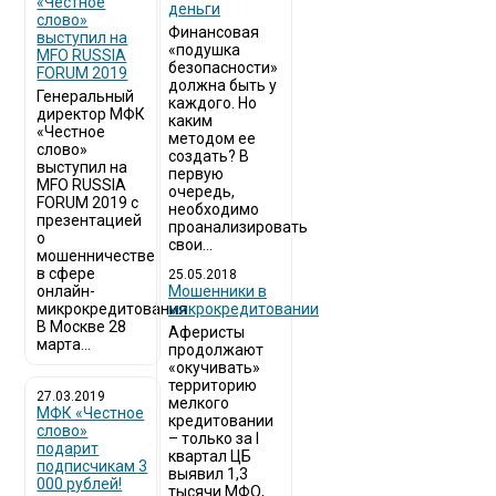
«Честное
деньги
слово»
Финансовая
выступил на
«подушка
MFO RUSSIA
безопасности»
FORUM 2019
должна быть у
Генеральный
каждого. Но
директор МФК
каким
«Честное
методом ее
слово»
создать? В
выступил на
первую
MFO RUSSIA
очередь,
FORUM 2019 с
необходимо
презентацией
проанализировать
о
свои...
мошенничестве
в сфере
25.05.2018
онлайн-
Мошенники в
микрокредитования
микрокредитовании
В Москве 28
Аферисты
марта...
продолжают
«окучивать»
территорию
27.03.2019
мелкого
МФК «Честное
кредитовании
слово»
– только за I
подарит
квартал ЦБ
подписчикам 3
выявил 1,3
000 рублей!
тысячи МФО,