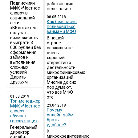
Подписчики
работающих
МФК «Честное
нелегально...
слово» в
08.05.2018
социальной
Как безопасно
сети
пользоваться
«ВКонтакте»
займами МФО
получат
возможность
В нашей
выиграть 3
стране
000 рублей без
сложился не
оформления
очень
займов и
хороший
выполнения
стереотип о
сложных
деятельности
условий
микрофинансовых
Дарить
организаций.
друзьям...
Многие до сих
пор думают,
что все МФО –
01.03.2019
это...
Топ-менеджер
23.04.2018
МФК «Честное
Почему
слово»
онлайн-займ
обучает
брать
госслужащих
удобнее?
Генеральный
К
директор
микрокредитованию,
онлайн-