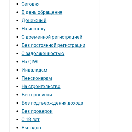
Сегодня
В день обращения
Денежный
На ипотеку
С временной регистрацией
Без постоянной регистрации
С задолженностью
На QIWI
Инвалидам
Пенсионерам
На строительство
Без прописки
Без подтверждения дохода
Без проверок
С 18 лет
Выгодно