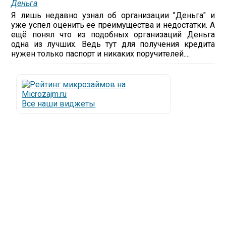
Деньга
Я лишь недавно узнал об организации "Деньга" и
уже успел оценить её преимущества и недостатки. А
ещё понял что из подобных организаций Деньга
одна из лучших. Ведь тут для получения кредита
нужен только паспорт и никаких поручителей....
Все наши виджеты
Люди все чаще начинают обращаться за услугами в
МФО - Микрофинансовые организации, которые
специализируются на выдаче микрокредитов или
как их еще называют микрозаймы.
Так как наблюдается тенденция роста подобных
обращений, то МФО становится все больше с
каждым днем, как говорится, спрос рождает