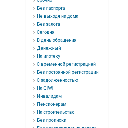
Cрочно
Без паспорта
Не выходя из дома
Без залога
Сегодня
В день обращения
Денежный
На ипотеку
С временной регистрацией
Без постоянной регистрации
С задолженностью
На QIWI
Инвалидам
Пенсионерам
На строительство
Без прописки