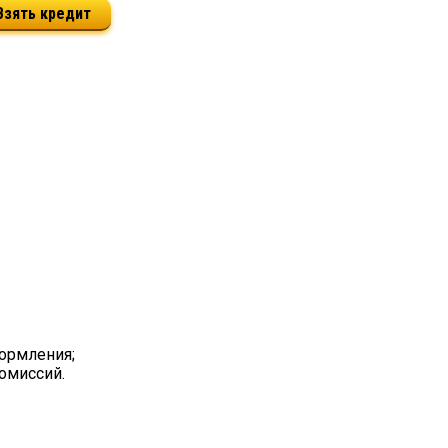
Взять кредит
ормления;
омиссий.