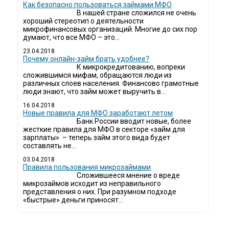
Как безопасно пользоваться займами МФО
В нашей стране сложился не очень
хороший стереотип о деятельности
микрофинансовых организаций. Многие до сих пор
думают, что все МФО – это...
23.04.2018
Почему онлайн-займ брать удобнее?
К микрокредитованию, вопреки
сложившимся мифам, обращаются люди из
различных слоев населения. Финансово грамотные
люди знают, что займ может выручить в...
16.04.2018
Новые правила для МФО заработают летом
Банк России вводит новые, более
жесткие правила для МФО в секторе «займ для
зарплаты» – теперь займ этого вида будет
составлять не...
03.04.2018
​Правила пользования микрозаймами
Сложившееся мнение о вреде
микрозаймов исходит из неправильного
представления о них. При разумном подходе
«быстрые» деньги приносят...