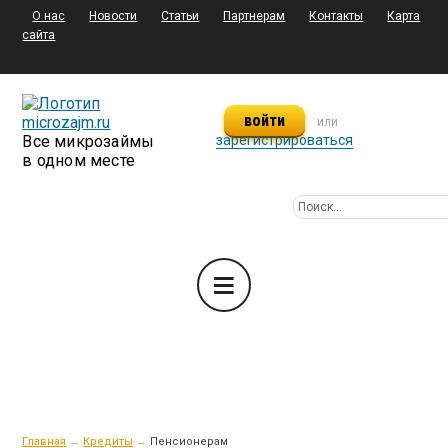
О нас
Новости
Статьи
Партнерам
Контакты
Карта
сайта
войти
или
Все микрозаймы
зарегистрироваться
в одном месте
Главная
→
Кредиты
→
Пенсионерам