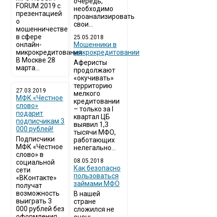
очередь,
FORUM 2019 с
необходимо
презентацией
проанализировать
о
свои...
мошенничестве
в сфере
25.05.2018
онлайн-
Мошенники в
микрокредитования
микрокредитовании
В Москве 28
Аферисты
марта...
продолжают
«окучивать»
территорию
27.03.2019
мелкого
МФК «Честное
кредитовании
слово»
– только за I
подарит
квартал ЦБ
подписчикам 3
выявил 1,3
000 рублей!
тысячи МФО,
Подписчики
работающих
МФК «Честное
нелегально...
слово» в
08.05.2018
социальной
Как безопасно
сети
пользоваться
«ВКонтакте»
займами МФО
получат
возможность
В нашей
выиграть 3
стране
000 рублей без
сложился не
оформления