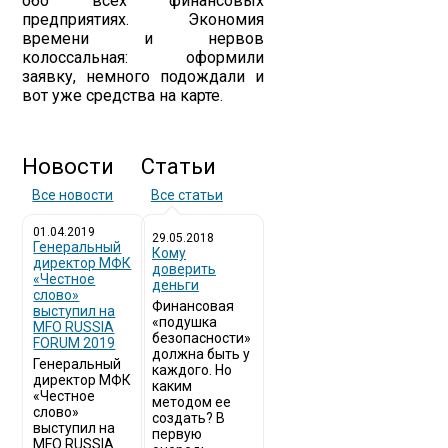
обо всех финансовых
предприятиях. Экономия
времени и нервов
колоссальная: оформили
заявку, немного подождали и
вот уже средства на карте.
Новости
Статьи
Все новости
Все статьи
01.04.2019
29.05.2018
Генеральный
Кому
директор МФК
доверить
«Честное
деньги
слово»
Финансовая
выступил на
«подушка
MFO RUSSIA
безопасности»
FORUM 2019
должна быть у
Генеральный
каждого. Но
директор МФК
каким
«Честное
методом ее
слово»
создать? В
выступил на
первую
MFO RUSSIA