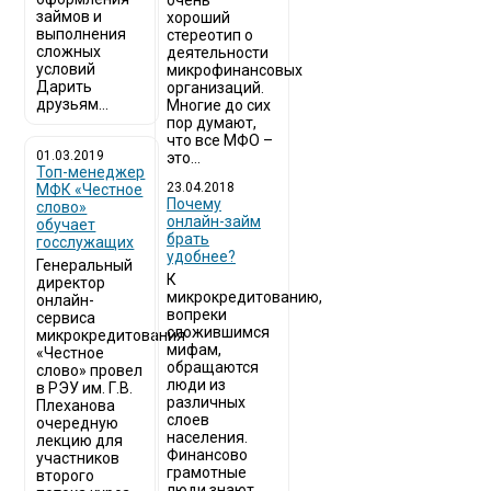
очень
займов и
хороший
выполнения
стереотип о
сложных
деятельности
условий
микрофинансовых
Дарить
организаций.
друзьям...
Многие до сих
пор думают,
что все МФО –
01.03.2019
это...
Топ-менеджер
23.04.2018
МФК «Честное
Почему
слово»
онлайн-займ
обучает
брать
госслужащих
удобнее?
Генеральный
К
директор
микрокредитованию,
онлайн-
вопреки
сервиса
сложившимся
микрокредитования
мифам,
«Честное
обращаются
слово» провел
люди из
в РЭУ им. Г.В.
различных
Плеханова
слоев
очередную
населения.
лекцию для
Финансово
участников
грамотные
второго
люди знают,