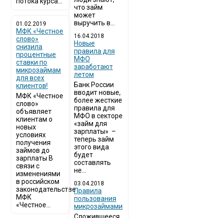
потока курса...
что займ
может
выручить в...
01.02.2019
МФК «Честное
16.04.2018
слово»
Новые
снизила
правила для
процентные
МФО
ставки по
заработают
микрозаймам
летом
для всех
Банк России
клиентов!
вводит новые,
МФК «Честное
более жесткие
слово»
правила для
объявляет
МФО в секторе
клиентам о
«займ для
новых
зарплаты» –
условиях
теперь займ
получения
этого вида
займов до
будет
зарплаты В
составлять
связи с
не...
изменениями
в российском
03.04.2018
законодательстве
​Правила
МФК
пользования
«Честное...
микрозаймами
Сложившееся