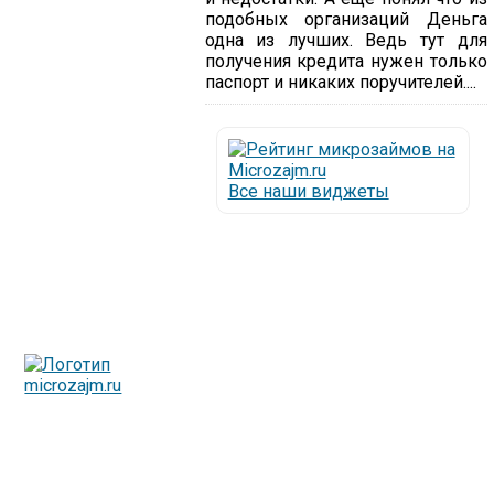
подобных организаций Деньга
одна из лучших. Ведь тут для
получения кредита нужен только
паспорт и никаких поручителей....
Все наши виджеты
Люди все чаще начинают обращаться за услугами в
МФО - Микрофинансовые организации, которые
специализируются на выдаче микрокредитов или как
их еще называют микрозаймы.
Так как наблюдается тенденция роста подобных
обращений, то МФО становится все больше с
каждым днем, как говорится, спрос рождает
предложение. Наш сайт создан для помощи
заемщику в выборе честной МФО.