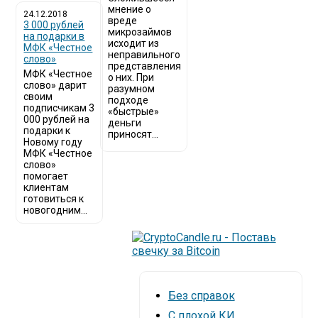
мнение о
24.12.2018
вреде
3 000 рублей
микрозаймов
на подарки в
исходит из
МФК «Честное
неправильного
слово»
представления
МФК «Честное
о них. При
слово» дарит
разумном
своим
подходе
подписчикам 3
«быстрые»
000 рублей на
деньги
подарки к
приносят...
Новому году
МФК «Честное
слово»
помогает
клиентам
готовиться к
новогодним...
Без справок
С плохой КИ