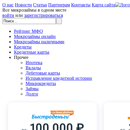
О нас
Новости
Статьи
Партнерам
Контакты
Карта сайта
Все микрозаймы в одном месте
войти
или
зарегистрироваться
Рейтинг МФО
Микрозаймы онлайн
Микрозаймы наличными
Кредиты
Кредитные карты
Прочее
Ипотека
Вклады
Дебетовые карты
Исправление кредитной истории
Микрокредиты
Займы
Долги
100 000 ₽