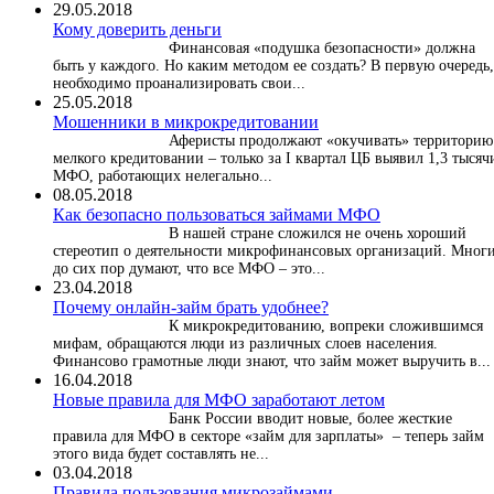
29.05.2018
Кому доверить деньги
Финансовая «подушка безопасности» должна
быть у каждого. Но каким методом ее создать? В первую очередь,
необходимо проанализировать свои...
25.05.2018
Мошенники в микрокредитовании
Аферисты продолжают «окучивать» территорию
мелкого кредитовании – только за I квартал ЦБ выявил 1,3 тысяч
МФО, работающих нелегально...
08.05.2018
Как безопасно пользоваться займами МФО
В нашей стране сложился не очень хороший
стереотип о деятельности микрофинансовых организаций. Мног
до сих пор думают, что все МФО – это...
23.04.2018
Почему онлайн-займ брать удобнее?
К микрокредитованию, вопреки сложившимся
мифам, обращаются люди из различных слоев населения.
Финансово грамотные люди знают, что займ может выручить в...
16.04.2018
Новые правила для МФО заработают летом
Банк России вводит новые, более жесткие
правила для МФО в секторе «займ для зарплаты» – теперь займ
этого вида будет составлять не...
03.04.2018
​Правила пользования микрозаймами