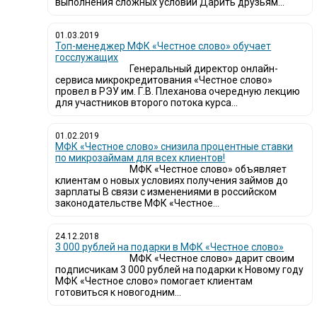
выполнения сложных условий Дарить друзьям...
01.03.2019
Топ-менеджер МФК «Честное слово» обучает
госслужащих
Генеральный директор онлайн-
сервиса микрокредитования «Честное слово»
провел в РЭУ им. Г.В. Плеханова очередную лекцию
для участников второго потока курса...
01.02.2019
МФК «Честное слово» снизила процентные ставки
по микрозаймам для всех клиентов!
МФК «Честное слово» объявляет
клиентам о новых условиях получения займов до
зарплаты В связи с изменениями в российском
законодательстве МФК «Честное...
24.12.2018
3 000 рублей на подарки в МФК «Честное слово»
МФК «Честное слово» дарит своим
подписчикам 3 000 рублей на подарки к Новому году
МФК «Честное слово» помогает клиентам
готовиться к новогодним...