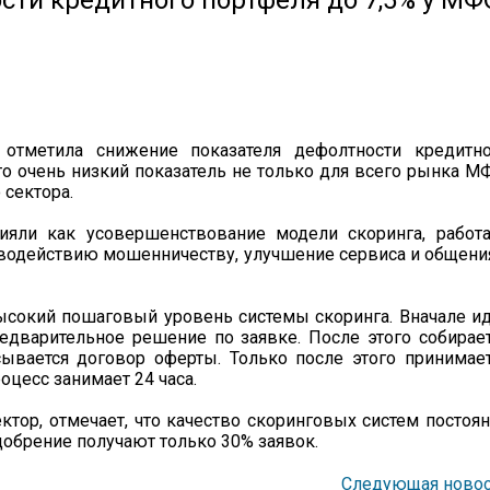
сти кредитного портфеля до 7,5% у МФ
отметила снижение показателя дефолтности кредитно
это очень низкий показатель не только для всего рынка М
 сектора.
ияли как усовершенствование модели скоринга, работ
иводействию мошенничеству, улучшение сервиса и общени
сокий пошаговый уровень системы скоринга. Вначале и
едварительное решение по заявке. После этого собирае
ывается договор оферты. Только после этого принимае
оцесс занимает 24 часа.
тор, отмечает, что качество скоринговых систем постоя
добрение получают только 30% заявок.
Следующая новос