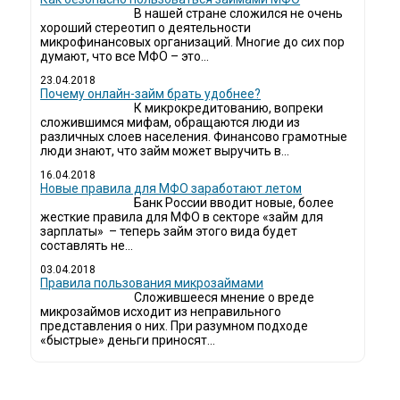
В нашей стране сложился не очень
хороший стереотип о деятельности
микрофинансовых организаций. Многие до сих пор
думают, что все МФО – это...
23.04.2018
Почему онлайн-займ брать удобнее?
К микрокредитованию, вопреки
сложившимся мифам, обращаются люди из
различных слоев населения. Финансово грамотные
люди знают, что займ может выручить в...
16.04.2018
Новые правила для МФО заработают летом
Банк России вводит новые, более
жесткие правила для МФО в секторе «займ для
зарплаты» – теперь займ этого вида будет
составлять не...
03.04.2018
​Правила пользования микрозаймами
Сложившееся мнение о вреде
микрозаймов исходит из неправильного
представления о них. При разумном подходе
«быстрые» деньги приносят...