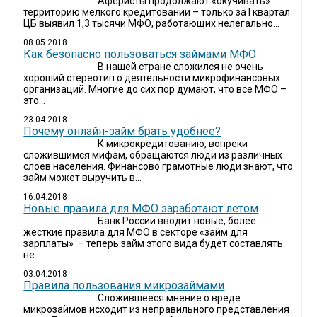
Аферисты продолжают «окучивать»
территорию мелкого кредитовании – только за I квартал
ЦБ выявил 1,3 тысячи МФО, работающих нелегально...
08.05.2018
Как безопасно пользоваться займами МФО
В нашей стране сложился не очень
хороший стереотип о деятельности микрофинансовых
организаций. Многие до сих пор думают, что все МФО –
это...
23.04.2018
Почему онлайн-займ брать удобнее?
К микрокредитованию, вопреки
сложившимся мифам, обращаются люди из различных
слоев населения. Финансово грамотные люди знают, что
займ может выручить в...
16.04.2018
Новые правила для МФО заработают летом
Банк России вводит новые, более
жесткие правила для МФО в секторе «займ для
зарплаты» – теперь займ этого вида будет составлять
не...
03.04.2018
​Правила пользования микрозаймами
Сложившееся мнение о вреде
микрозаймов исходит из неправильного представления