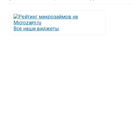
Все наши виджеты
Люди все чаще начинают обращаться за услугами в
МФО - Микрофинансовые организации, которые
специализируются на выдаче микрокредитов или
как их еще называют микрозаймы.
Так как наблюдается тенденция роста подобных
обращений, то МФО становится все больше с
каждым днем, как говорится, спрос рождает
предложение. Наш сайт создан для помощи
заемщику в выборе честной МФО.
Мы надеемся, что наш непредвзятый онлайн
рейтинг МФО поможет оградить заемщика от
мошенников, скрытых комиссий и просто нечестных
микрофинансовых организаций.