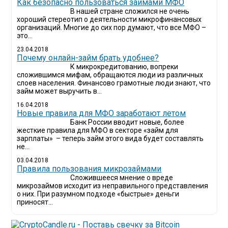
Как безопасно пользоваться займами МФО
В нашей стране сложился не очень
хороший стереотип о деятельности микрофинансовых
организаций. Многие до сих пор думают, что все МФО –
это...
23.04.2018
Почему онлайн-займ брать удобнее?
К микрокредитованию, вопреки
сложившимся мифам, обращаются люди из различных
слоев населения. Финансово грамотные люди знают, что
займ может выручить в...
16.04.2018
Новые правила для МФО заработают летом
Банк России вводит новые, более
жесткие правила для МФО в секторе «займ для
зарплаты» – теперь займ этого вида будет составлять
не...
03.04.2018
​Правила пользования микрозаймами
Сложившееся мнение о вреде
микрозаймов исходит из неправильного представления
о них. При разумном подходе «быстрые» деньги
приносят...