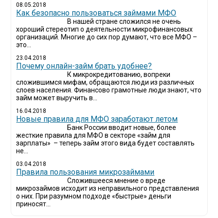
08.05.2018
Как безопасно пользоваться займами МФО
В нашей стране сложился не очень
хороший стереотип о деятельности микрофинансовых
организаций. Многие до сих пор думают, что все МФО –
это...
23.04.2018
Почему онлайн-займ брать удобнее?
К микрокредитованию, вопреки
сложившимся мифам, обращаются люди из различных
слоев населения. Финансово грамотные люди знают, что
займ может выручить в...
16.04.2018
Новые правила для МФО заработают летом
Банк России вводит новые, более
жесткие правила для МФО в секторе «займ для
зарплаты» – теперь займ этого вида будет составлять
не...
03.04.2018
​Правила пользования микрозаймами
Сложившееся мнение о вреде
микрозаймов исходит из неправильного представления
о них. При разумном подходе «быстрые» деньги
приносят...