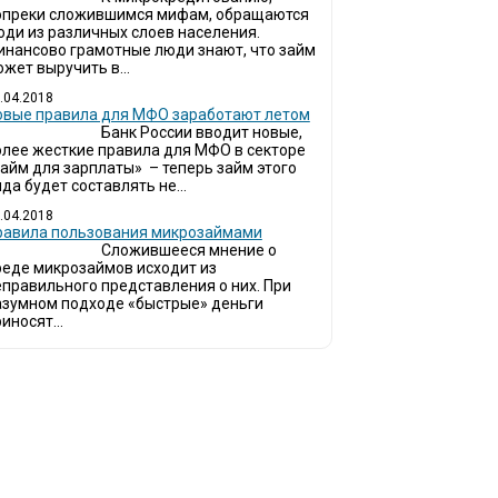
опреки сложившимся мифам, обращаются
юди из различных слоев населения.
инансово грамотные люди знают, что займ
жет выручить в...
.04.2018
овые правила для МФО заработают летом
Банк России вводит новые,
олее жесткие правила для МФО в секторе
займ для зарплаты» – теперь займ этого
да будет составлять не...
.04.2018
Правила пользования микрозаймами
Сложившееся мнение о
реде микрозаймов исходит из
еправильного представления о них. При
азумном подходе «быстрые» деньги
иносят...