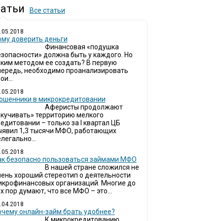
атьи
Все статьи
.05.2018
ому доверить деньги
Финансовая «подушка
езопасности» должна быть у каждого. Но
аким методом ее создать? В первую
чередь, необходимо проанализировать
ои...
.05.2018
ошенники в микрокредитовании
Аферисты продолжают
окучивать» территорию мелкого
едитовании – только за I квартал ЦБ
ыявил 1,3 тысячи МФО, работающих
легально...
.05.2018
ак безопасно пользоваться займами МФО
В нашей стране сложился не
чень хороший стереотип о деятельности
икрофинансовых организаций. Многие до
х пор думают, что все МФО – это...
.04.2018
очему онлайн-займ брать удобнее?
К микрокредитованию,