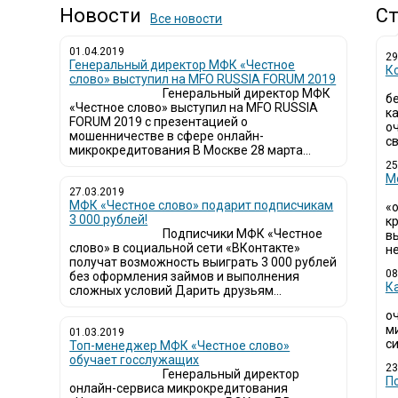
Новости
Ст
Все новости
01.04.2019
29
Генеральный директор МФК «Честное
К
слово» выступил на MFO RUSSIA FORUM 2019
Генеральный директор МФК
б
«Честное слово» выступил на MFO RUSSIA
к
FORUM 2019 с презентацией о
о
мошенничестве в сфере онлайн-
св
микрокредитования В Москве 28 марта...
25
М
27.03.2019
МФК «Честное слово» подарит подписчикам
«
3 000 рублей!
кр
Подписчики МФК «Честное
в
слово» в социальной сети «ВКонтакте»
не
получат возможность выиграть 3 000 рублей
08
без оформления займов и выполнения
К
сложных условий Дарить друзьям...
о
м
01.03.2019
си
Топ-менеджер МФК «Честное слово»
обучает госслужащих
23
Генеральный директор
П
онлайн-сервиса микрокредитования