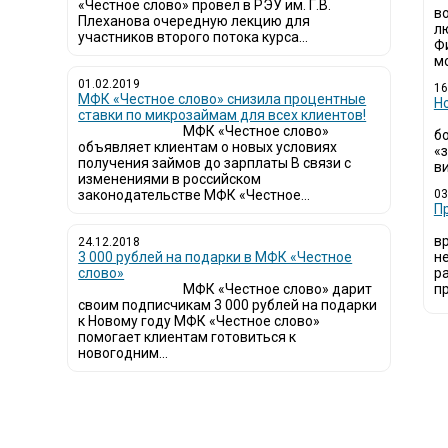
«Честное слово» провел в РЭУ им. Г.В.
в
Плеханова очередную лекцию для
л
участников второго потока курса...
Ф
мо
01.02.2019
16
МФК «Честное слово» снизила процентные
Н
ставки по микрозаймам для всех клиентов!
МФК «Честное слово»
б
объявляет клиентам о новых условиях
«
получения займов до зарплаты В связи с
ви
изменениями в российском
законодательстве МФК «Честное...
03
​
в
24.12.2018
3 000 рублей на подарки в МФК «Честное
н
слово»
р
МФК «Честное слово» дарит
пр
своим подписчикам 3 000 рублей на подарки
к Новому году МФК «Честное слово»
помогает клиентам готовиться к
новогодним...