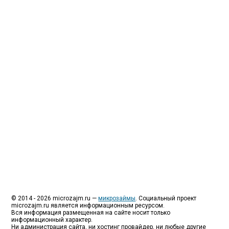
Люди все чаще начинают обращаться за услугами в
МФО - Микрофинансовые организации, которые
специализируются на выдаче микрокредитов или
как их еще называют микрозаймы.
Так как наблюдается тенденция роста подобных
обращений, то МФО становится все больше с
каждым днем, как говорится, спрос рождает
предложение. Наш сайт создан для помощи
заемщику в выборе честной МФО.
Мы надеемся, что наш непредвзятый онлайн
рейтинг МФО поможет оградить заемщика от
мошенников, скрытых комиссий и просто нечестных
микрофинансовых организаций.
Сайт microzajm.ru является независимым онлайн
рейтингом МФО вместе с новостями из мира
микрокредитования, а также с полезной и довольно
интересной информацией для заемщика.
© 2014 - 2026 microzajm.ru —
микрозаймы
. Социальный проект
microzajm.ru является информационным ресурсом.
Вся информация размещенная на сайте носит только
информационный характер.
Ни администрация сайта, ни хостинг провайдер, ни любые другие