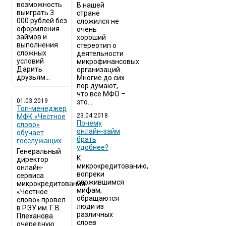
возможность
В нашей
выиграть 3
стране
000 рублей без
сложился не
оформления
очень
займов и
хороший
выполнения
стереотип о
сложных
деятельности
условий
микрофинансовых
Дарить
организаций.
друзьям...
Многие до сих
пор думают,
что все МФО –
01.03.2019
это...
Топ-менеджер
23.04.2018
МФК «Честное
Почему
слово»
онлайн-займ
обучает
брать
госслужащих
удобнее?
Генеральный
К
директор
микрокредитованию,
онлайн-
вопреки
сервиса
сложившимся
микрокредитования
мифам,
«Честное
обращаются
слово» провел
люди из
в РЭУ им. Г.В.
различных
Плеханова
слоев
очередную