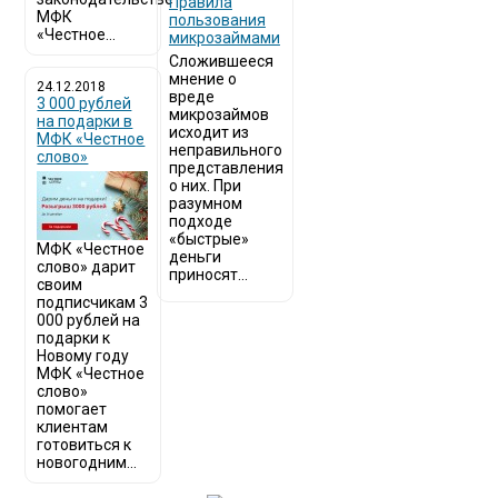
​Правила
МФК
пользования
«Честное...
микрозаймами
Сложившееся
мнение о
24.12.2018
вреде
3 000 рублей
микрозаймов
на подарки в
исходит из
МФК «Честное
неправильного
слово»
представления
о них. При
разумном
подходе
«быстрые»
МФК «Честное
деньги
слово» дарит
приносят...
своим
подписчикам 3
000 рублей на
подарки к
Новому году
МФК «Честное
слово»
помогает
клиентам
готовиться к
новогодним...