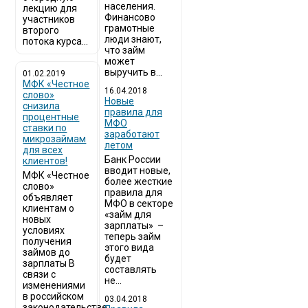
населения.
лекцию для
Финансово
участников
грамотные
второго
люди знают,
потока курса...
что займ
может
выручить в...
01.02.2019
МФК «Честное
16.04.2018
слово»
Новые
снизила
правила для
процентные
МФО
ставки по
заработают
микрозаймам
летом
для всех
Банк России
клиентов!
вводит новые,
МФК «Честное
более жесткие
слово»
правила для
объявляет
МФО в секторе
клиентам о
«займ для
новых
зарплаты» –
условиях
теперь займ
получения
этого вида
займов до
будет
зарплаты В
составлять
связи с
не...
изменениями
в российском
03.04.2018
законодательстве