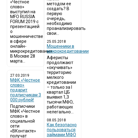
«Честное
методом ее
слово»
создать? В
выступил на
первую
MFO RUSSIA
очередь,
FORUM 2019 с
необходимо
презентацией
проанализировать
о
свои...
мошенничестве
в сфере
25.05.2018
онлайн-
Мошенники в
микрокредитования
микрокредитовании
В Москве 28
Аферисты
марта...
продолжают
«окучивать»
территорию
27.03.2019
мелкого
МФК «Честное
кредитовании
слово»
– только за I
подарит
квартал ЦБ
подписчикам 3
выявил 1,3
000 рублей!
тысячи МФО,
Подписчики
работающих
МФК «Честное
нелегально...
слово» в
08.05.2018
социальной
Как безопасно
сети
пользоваться
«ВКонтакте»
займами МФО
получат