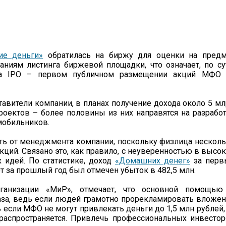
е деньги»
обратилась на биржу для оценки на предм
аниям листинга биржевой площадки, что означает, по су
а IPO – первом публичном размещении акций МФО 
авители компании, в планах получение дохода около 5 м
роектов – более половины из них направятся на разрабо
мобильников.
сеть от менеджмента компании, поскольку физлица нескол
ций. Связано это, как правило, с неуверенностью в высо
 идей. По статистике, доход
«Домашних денег»
за перв
от за прошлый год был отмечен убыток в 482,5 млн.
рганизации «МиР», отмечает, что основной помощью
база, ведь если людей грамотно прорекламировать вложе
 если МФО не могут привлекать деньги до 1,5 млн рублей,
распространяется. Привлечь профессиональных инвесто