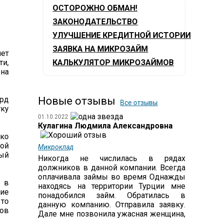
ОСТОРОЖНО ОБМАН!
ЗАКОНОДАТЕЛЬСТВО
УЛУЧШЕНИЕ КРЕДИТНОЙ ИСТОРИИ
ЗАЯВКА НА МИКРОЗАЙМ
ет
ти,
КАЛЬКУЛЯТОР МИКРОЗАЙМОВ
на
лрд
Новые отзывы
Все отзывы
тку
01.10.2022
Кулагина Людмила Александровна
ько
кой
Микроклад
ый
Никогда не числилась в рядах
должников в данной компании. Всегда
оплачивала займы во время Однажды
 в
находясь на территории Турции мне
ние
понадобился займ. Обратилась в
 то
данную компанию. Отправила заявку.
ров
Дале мне позвонила ужасная женщина,