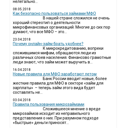
нелегально...
08.05.2018
Как безопасно пользоваться займами МФО
В нашей стране сложился не очень
хороший стереотип о деятельности
микрофинансовых организаций. Многие до сих пор
думают, что все МФО – это...
23.04.2018
Почему онлайн-займ брать удобнее?
К микрокредитованию, вопреки
сложившимся мифам, обращаются люди из
различных слоев населения. Финансово грамотные
люди знают, что займ может выручить в...
16.04.2018
Новые правила для МФО заработают летом
Банк России вводит новые, более
жесткие правила для МФО в секторе «займ для
зарплаты» – теперь займ этого вида будет
составлять не...
03.04.2018
​Правила пользования микрозаймами
Сложившееся мнение о вреде
микрозаймов исходит из неправильного
представления о них. При разумном подходе
«быстрые» деньги приносят...