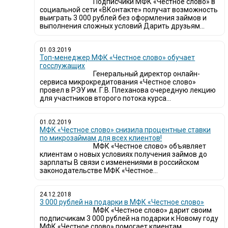
Подписчики МФК «Честное слово» в
социальной сети «ВКонтакте» получат возможность
выиграть 3 000 рублей без оформления займов и
выполнения сложных условий Дарить друзьям...
01.03.2019
Топ-менеджер МФК «Честное слово» обучает
госслужащих
Генеральный директор онлайн-
сервиса микрокредитования «Честное слово»
провел в РЭУ им. Г.В. Плеханова очередную лекцию
для участников второго потока курса...
01.02.2019
МФК «Честное слово» снизила процентные ставки
по микрозаймам для всех клиентов!
МФК «Честное слово» объявляет
клиентам о новых условиях получения займов до
зарплаты В связи с изменениями в российском
законодательстве МФК «Честное...
24.12.2018
3 000 рублей на подарки в МФК «Честное слово»
МФК «Честное слово» дарит своим
подписчикам 3 000 рублей на подарки к Новому году
МФК «Честное слово» помогает клиентам