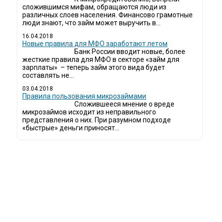
сложившимся мифам, обращаются люди из
различных слоев населения. Финансово грамотные
люди знают, что займ может выручить в...
16.04.2018
Новые правила для МФО заработают летом
Банк России вводит новые, более
жесткие правила для МФО в секторе «займ для
зарплаты» – теперь займ этого вида будет
составлять не...
03.04.2018
​Правила пользования микрозаймами
Сложившееся мнение о вреде
микрозаймов исходит из неправильного
представления о них. При разумном подходе
«быстрые» деньги приносят...
ди все чаще начинают обращаться за услугами в МФО - Микрофинансовые 
даче микрокредитов или как их еще называют микрозаймы.
к как наблюдается тенденция роста подобных обращений, то МФО становится