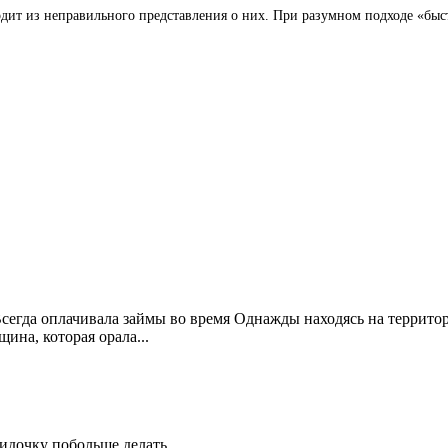
ит из неправильного представления о них. При разумном подходе «быст
Всегда оплачивала займы во время Однажды находясь на террито
ина, которая орала...
идочку побольше делать