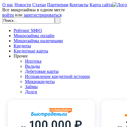
О нас
Новости
Статьи
Партнерам
Контакты
Карта сайта
Все микрозаймы в одном месте
войти
или
зарегистрироваться
Рейтинг МФО
Микрозаймы онлайн
Микрозаймы наличными
Кредиты
Кредитные карты
Прочее
Ипотека
Вклады
Дебетовые карты
Исправление кредитной истории
Микрокредиты
Займы
Долги
100 000 ₽