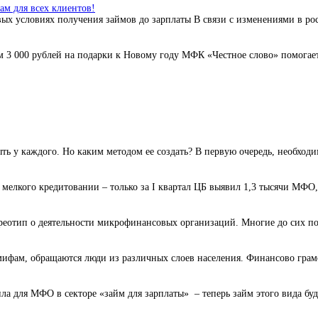
м для всех клиентов!
ых условиях получения займов до зарплаты В связи с изменениями в ро
3 000 рублей на подарки к Новому году МФК «Честное слово» помогает 
ь у каждого. Но каким методом ее создать? В первую очередь, необходи
елкого кредитовании – только за I квартал ЦБ выявил 1,3 тысячи МФО,
реотип о деятельности микрофинансовых организаций. Многие до сих пор
фам, обращаются люди из различных слоев населения. Финансово грамот
а для МФО в секторе «займ для зарплаты» – теперь займ этого вида буде