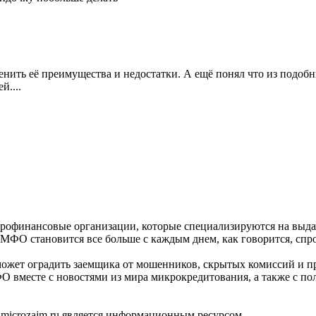
енить её преимущества и недостатки. А ещё понял что из подобн
й....
рофинансовые организации, которые специализируются на выда
 МФО становится все больше с каждым днем, как говорится, спр
ожет оградить заемщика от мошенников, скрытых комиссий и п
О вместе с новостями из мира микрокредитования, а также с п
 microzajm.ru является информационным ресурсом.