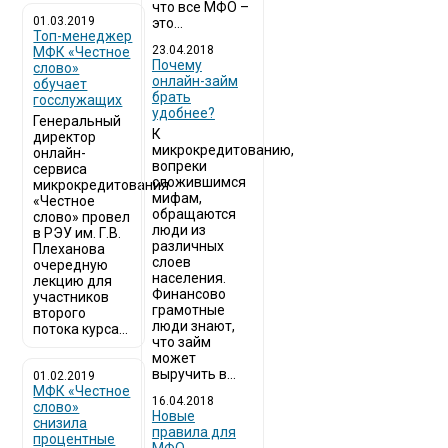
что все МФО –
01.03.2019
это...
Топ-менеджер
23.04.2018
МФК «Честное
Почему
слово»
онлайн-займ
обучает
брать
госслужащих
удобнее?
Генеральный
К
директор
микрокредитованию,
онлайн-
вопреки
сервиса
сложившимся
микрокредитования
мифам,
«Честное
обращаются
слово» провел
люди из
в РЭУ им. Г.В.
различных
Плеханова
слоев
очередную
населения.
лекцию для
Финансово
участников
грамотные
второго
люди знают,
потока курса...
что займ
может
выручить в...
01.02.2019
МФК «Честное
16.04.2018
слово»
Новые
снизила
правила для
процентные