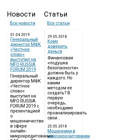
Новости
Статьи
Все новости
Все статьи
01.04.2019
29.05.2018
Генеральный
Кому
директор МФК
доверить
«Честное
деньги
слово»
Финансовая
выступил на
«подушка
MFO RUSSIA
безопасности»
FORUM 2019
должна быть у
Генеральный
каждого. Но
директор МФК
каким
«Честное
методом ее
слово»
создать? В
выступил на
первую
MFO RUSSIA
очередь,
FORUM 2019 с
необходимо
презентацией
проанализировать
о
свои...
мошенничестве
в сфере
25.05.2018
онлайн-
Мошенники в
микрокредитования
микрокредитовании