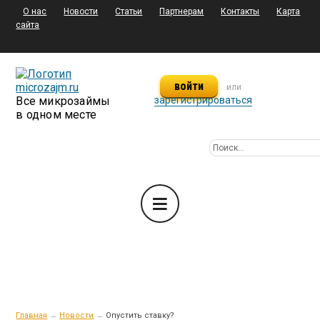
О нас
Новости
Статьи
Партнерам
Контакты
Карта
сайта
войти
или
Все микрозаймы
зарегистрироваться
в одном месте
Главная
→
Новости
→
Опустить ставку?