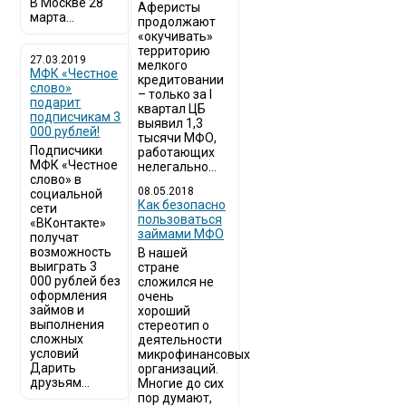
В Москве 28
Аферисты
марта...
продолжают
«окучивать»
территорию
27.03.2019
мелкого
МФК «Честное
кредитовании
слово»
– только за I
подарит
квартал ЦБ
подписчикам 3
выявил 1,3
000 рублей!
тысячи МФО,
Подписчики
работающих
МФК «Честное
нелегально...
слово» в
08.05.2018
социальной
Как безопасно
сети
пользоваться
«ВКонтакте»
займами МФО
получат
возможность
В нашей
выиграть 3
стране
000 рублей без
сложился не
оформления
очень
займов и
хороший
выполнения
стереотип о
сложных
деятельности
условий
микрофинансовых
Дарить
организаций.
друзьям...
Многие до сих
пор думают,