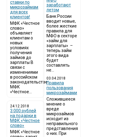
МФО
ставки по
заработают
микрозаймам
летом
для всех
Банк России
клиентов!
вводит новые,
МФК «Честное
более жесткие
слово»
правила для
объявляет
МФО в секторе
клиентам о
«займ для
новых
зарплаты» –
условиях
теперь займ
получения
этого вида
займов до
будет
зарплаты В
составлять
связи с
не...
изменениями
в российском
03.04.2018
законодательстве
​Правила
МФК
пользования
«Честное...
микрозаймами
Сложившееся
мнение о
24.12.2018
вреде
3 000 рублей
микрозаймов
на подарки в
исходит из
МФК «Честное
неправильного
слово»
представления
МФК «Честное
о них. При
слово» дарит