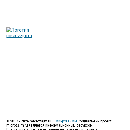
Люди все чаще начинают обращаться за услугами в
МФО - Микрофинансовые организации, которые
специализируются на выдаче микрокредитов или как
их еще называют микрозаймы.
Так как наблюдается тенденция роста подобных
обращений, то МФО становится все больше с
каждым днем, как говорится, спрос рождает
предложение. Наш сайт создан для помощи
заемщику в выборе честной МФО.
Мы надеемся, что наш непредвзятый онлайн рейтинг
МФО поможет оградить заемщика от мошенников,
скрытых комиссий и просто нечестных
микрофинансовых организаций.
Сайт microzajm.ru является независимым онлайн
рейтингом МФО вместе с новостями из мира
микрокредитования, а также с полезной и довольно
интересной информацией для заемщика.
© 2014 - 2026 microzajm.ru —
микрозаймы
. Социальный проект
microzajm.ru является информационным ресурсом.
Вся информация размещенная на сайте носит только