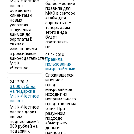
МФК «Честное
более жесткие
слово»
правила для
объявляет
МФО в секторе
клиентам о
«займ для
новых
зарплаты» –
условиях
теперь займ
получения
этого вида
займов до
будет
зарплаты В
составлять
связи с
не...
изменениями
в российском
03.04.2018
законодательстве
​Правила
МФК
пользования
«Честное...
микрозаймами
Сложившееся
мнение о
24.12.2018
вреде
3 000 рублей
микрозаймов
на подарки в
исходит из
МФК «Честное
неправильного
слово»
представления
МФК «Честное
о них. При
слово» дарит
разумном
своим
подходе
подписчикам 3
«быстрые»
000 рублей на
деньги
подарки к
приносят...