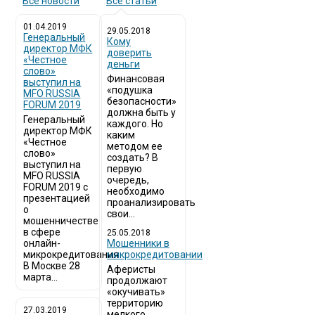
Все новости
Все статьи
01.04.2019
29.05.2018
Генеральный
Кому
директор МФК
доверить
«Честное
деньги
слово»
Финансовая
выступил на
«подушка
MFO RUSSIA
безопасности»
FORUM 2019
должна быть у
Генеральный
каждого. Но
директор МФК
каким
«Честное
методом ее
слово»
создать? В
выступил на
первую
MFO RUSSIA
очередь,
FORUM 2019 с
необходимо
презентацией
проанализировать
о
свои...
мошенничестве
в сфере
25.05.2018
онлайн-
Мошенники в
микрокредитования
микрокредитовании
В Москве 28
Аферисты
марта...
продолжают
«окучивать»
территорию
27.03.2019
мелкого