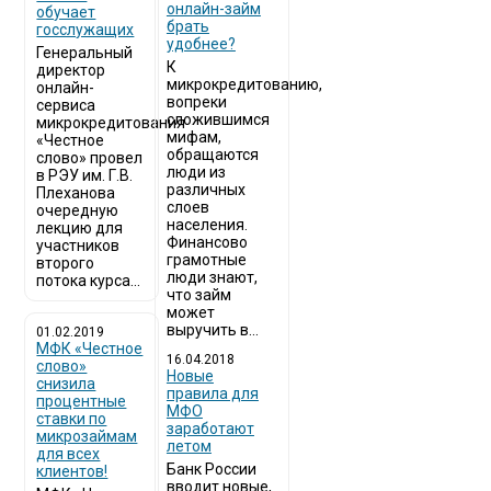
онлайн-займ
обучает
брать
госслужащих
удобнее?
Генеральный
К
директор
микрокредитованию,
онлайн-
вопреки
сервиса
сложившимся
микрокредитования
мифам,
«Честное
обращаются
слово» провел
люди из
в РЭУ им. Г.В.
различных
Плеханова
слоев
очередную
населения.
лекцию для
Финансово
участников
грамотные
второго
люди знают,
потока курса...
что займ
может
выручить в...
01.02.2019
МФК «Честное
16.04.2018
слово»
Новые
снизила
правила для
процентные
МФО
ставки по
заработают
микрозаймам
летом
для всех
Банк России
клиентов!
вводит новые,