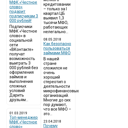
МФК «Честное
кредитовании
слово»
– только за I
подарит
квартал ЦБ
подписчикам 3
выявил 1,3
000 рублей!
тысячи МФО,
Подписчики
работающих
МФК «Честное
нелегально...
слово» в
08.05.2018
социальной
Как безопасно
сети
пользоваться
«ВКонтакте»
займами МФО
получат
возможность
В нашей
выиграть 3
стране
000 рублей без
сложился не
оформления
очень
займов и
хороший
выполнения
стереотип о
сложных
деятельности
условий
микрофинансовых
Дарить
организаций.
друзьям...
Многие до сих
пор думают,
что все МФО –
01.03.2019
это...
Топ-менеджер
23.04.2018
МФК «Честное
Почему
слово»