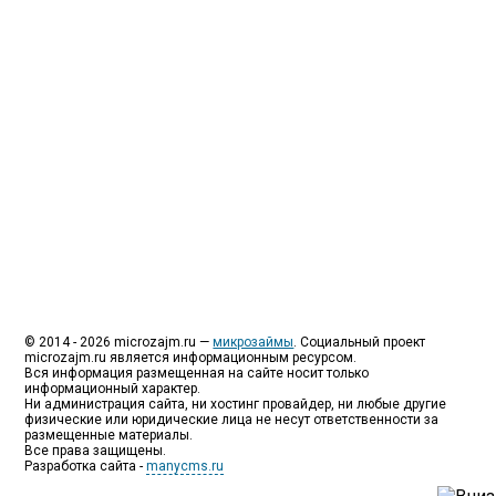
как их еще называют микрозаймы.
Так как наблюдается тенденция роста подобных
обращений, то МФО становится все больше с
каждым днем, как говорится, спрос рождает
предложение. Наш сайт создан для помощи
заемщику в выборе честной МФО.
Мы надеемся, что наш непредвзятый онлайн
рейтинг МФО поможет оградить заемщика от
мошенников, скрытых комиссий и просто нечестных
микрофинансовых организаций.
Сайт microzajm.ru является независимым онлайн
рейтингом МФО вместе с новостями из мира
микрокредитования, а также с полезной и довольно
интересной информацией для заемщика.
© 2014 - 2026 microzajm.ru —
микрозаймы
. Социальный проект
microzajm.ru является информационным ресурсом.
Вся информация размещенная на сайте носит только
информационный характер.
Ни администрация сайта, ни хостинг провайдер, ни любые другие
физические или юридические лица не несут ответственности за
размещенные материалы.
Все права защищены.
Разработка сайта -
manycms.ru