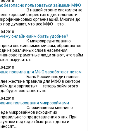
.05.2018
ак безопасно пользоваться займами МФО
В нашей стране сложился не
чень хороший стереотип о деятельности
икрофинансовых организаций. Многие до
х пор думают, что все МФО – это...
.04.2018
очему онлайн-займ брать удобнее?
К микрокредитованию,
опреки сложившимся мифам, обращаются
юди из различных слоев населения.
инансово грамотные люди знают, что займ
жет выручить в...
.04.2018
овые правила для МФО заработают летом
Банк России вводит новые,
олее жесткие правила для МФО в секторе
займ для зарплаты» – теперь займ этого
да будет составлять не...
.04.2018
Правила пользования микрозаймами
Сложившееся мнение о
реде микрозаймов исходит из
еправильного представления о них. При
азумном подходе «быстрые» деньги
иносят...