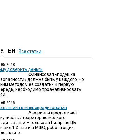
атьи
Все статьи
.05.2018
ому доверить деньги
Финансовая «подушка
езопасности» должна быть у каждого. Но
аким методом ее создать? В первую
чередь, необходимо проанализировать
ои...
.05.2018
ошенники в микрокредитовании
Аферисты продолжают
окучивать» территорию мелкого
едитовании – только за I квартал ЦБ
ыявил 1,3 тысячи МФО, работающих
легально...