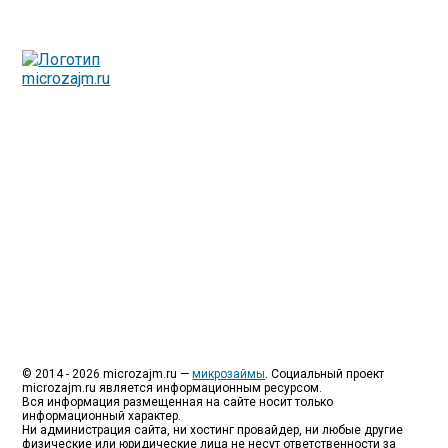
Люди все чаще начинают обращаться за услугами в
МФО - Микрофинансовые организации, которые
специализируются на выдаче микрокредитов или как
их еще называют микрозаймы.
Так как наблюдается тенденция роста подобных
обращений, то МФО становится все больше с
каждым днем, как говорится, спрос рождает
предложение. Наш сайт создан для помощи
заемщику в выборе честной МФО.
Мы надеемся, что наш непредвзятый онлайн рейтинг
МФО поможет оградить заемщика от мошенников,
скрытых комиссий и просто нечестных
микрофинансовых организаций.
Сайт microzajm.ru является независимым онлайн
рейтингом МФО вместе с новостями из мира
микрокредитования, а также с полезной и довольно
интересной информацией для заемщика.
© 2014 - 2026 microzajm.ru —
микрозаймы
. Социальный проект
microzajm.ru является информационным ресурсом.
Вся информация размещенная на сайте носит только
информационный характер.
Ни администрация сайта, ни хостинг провайдер, ни любые другие
физические или юридические лица не несут ответственности за