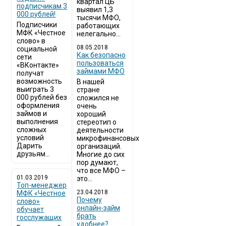
квартал ЦБ
подписчикам 3
выявил 1,3
000 рублей!
тысячи МФО,
Подписчики
работающих
МФК «Честное
нелегально...
слово» в
08.05.2018
социальной
Как безопасно
сети
пользоваться
«ВКонтакте»
займами МФО
получат
возможность
В нашей
выиграть 3
стране
000 рублей без
сложился не
оформления
очень
займов и
хороший
выполнения
стереотип о
сложных
деятельности
условий
микрофинансовых
Дарить
организаций.
друзьям...
Многие до сих
пор думают,
что все МФО –
01.03.2019
это...
Топ-менеджер
23.04.2018
МФК «Честное
Почему
слово»
онлайн-займ
обучает
брать
госслужащих
удобнее?