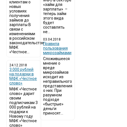
МФО в секторе
клиентам о
«займ для
новых
зарплаты» –
условиях
теперь займ
получения
этого вида
займов до
будет
зарплаты В
составлять
связи с
не...
изменениями
в российском
03.04.2018
законодательстве
​Правила
МФК
пользования
«Честное...
микрозаймами
Сложившееся
мнение о
24.12.2018
вреде
3 000 рублей
микрозаймов
на подарки в
исходит из
МФК «Честное
неправильного
слово»
представления
МФК «Честное
о них. При
слово» дарит
разумном
своим
подходе
подписчикам 3
«быстрые»
000 рублей на
деньги
подарки к
приносят...
Новому году
МФК «Честное
слово»