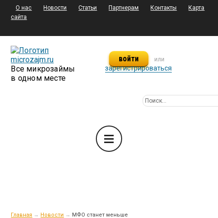
О нас
Новости
Статьи
Партнерам
Контакты
Карта
сайта
войти
или
Все микрозаймы
зарегистрироваться
в одном месте
Главная
→
Новости
→
МФО станет меньше