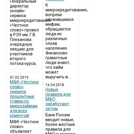
Генеральный
К
директор
микрокредитованию,
онлайн-
вопреки
сервиса
сложившимся
микрокредитования
мифам,
«Честное
обращаются
слово» провел
люди из
в РЭУ им. Г.В.
различных
Плеханова
слоев
очередную
населения.
лекцию для
Финансово
участников
грамотные
второго
люди знают,
потока курса...
что займ
может
выручить в...
01.02.2019
МФК «Честное
16.04.2018
слово»
Новые
снизила
правила для
процентные
МФО
ставки по
заработают
микрозаймам
летом
для всех
Банк России
клиентов!
вводит новые,
МФК «Честное
более жесткие
слово»
правила для
объявляет