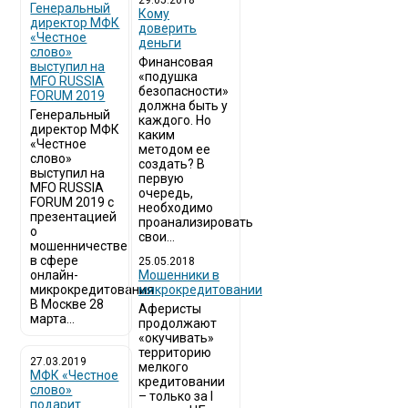
29.05.2018
Генеральный
Кому
директор МФК
доверить
«Честное
деньги
слово»
Финансовая
выступил на
«подушка
MFO RUSSIA
безопасности»
FORUM 2019
должна быть у
Генеральный
каждого. Но
директор МФК
каким
«Честное
методом ее
слово»
создать? В
выступил на
первую
MFO RUSSIA
очередь,
FORUM 2019 с
необходимо
презентацией
проанализировать
о
свои...
мошенничестве
в сфере
25.05.2018
онлайн-
Мошенники в
микрокредитования
микрокредитовании
В Москве 28
Аферисты
марта...
продолжают
«окучивать»
территорию
27.03.2019
мелкого
МФК «Честное
кредитовании
слово»
– только за I
подарит