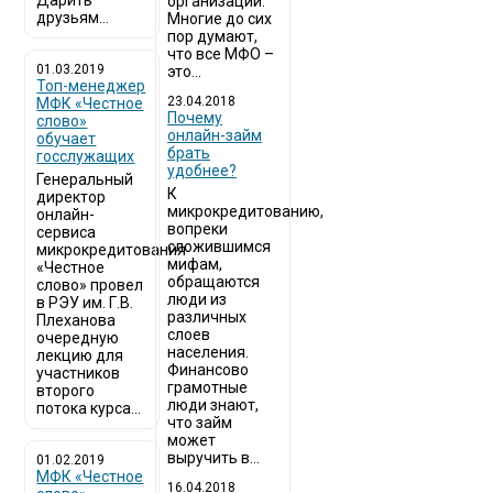
Дарить
организаций.
друзьям...
Многие до сих
пор думают,
что все МФО –
01.03.2019
это...
Топ-менеджер
23.04.2018
МФК «Честное
Почему
слово»
онлайн-займ
обучает
брать
госслужащих
удобнее?
Генеральный
К
директор
микрокредитованию,
онлайн-
вопреки
сервиса
сложившимся
микрокредитования
мифам,
«Честное
обращаются
слово» провел
люди из
в РЭУ им. Г.В.
различных
Плеханова
слоев
очередную
населения.
лекцию для
Финансово
участников
грамотные
второго
люди знают,
потока курса...
что займ
может
выручить в...
01.02.2019
МФК «Честное
16.04.2018