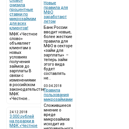
слово»
Новые
снизила
правила для
процентные
МФО
ставки по
заработают
микрозаймам
летом
для всех
Банк России
клиентов!
вводит новые,
МФК «Честное
более жесткие
слово»
правила для
объявляет
МФО в секторе
клиентам о
«займ для
новых
зарплаты» –
условиях
теперь займ
получения
этого вида
займов до
будет
зарплаты В
составлять
связи с
не...
изменениями
в российском
03.04.2018
законодательстве
​Правила
МФК
пользования
«Честное...
микрозаймами
Сложившееся
мнение о
24.12.2018
вреде
3 000 рублей
микрозаймов
на подарки в
исходит из
МФК «Честное
неправильного