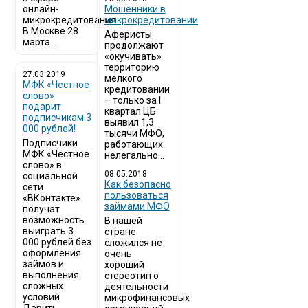
онлайн-
Мошенники в
микрокредитования
микрокредитовании
В Москве 28
Аферисты
марта...
продолжают
«окучивать»
территорию
27.03.2019
мелкого
МФК «Честное
кредитовании
слово»
– только за I
подарит
квартал ЦБ
подписчикам 3
выявил 1,3
000 рублей!
тысячи МФО,
Подписчики
работающих
МФК «Честное
нелегально...
слово» в
08.05.2018
социальной
Как безопасно
сети
пользоваться
«ВКонтакте»
займами МФО
получат
возможность
В нашей
выиграть 3
стране
000 рублей без
сложился не
оформления
очень
займов и
хороший
выполнения
стереотип о
сложных
деятельности
условий
микрофинансовых