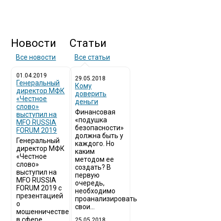
Новости
Статьи
Все новости
Все статьи
01.04.2019
29.05.2018
Генеральный
Кому
директор МФК
доверить
«Честное
деньги
слово»
Финансовая
выступил на
«подушка
MFO RUSSIA
безопасности»
FORUM 2019
должна быть у
Генеральный
каждого. Но
директор МФК
каким
«Честное
методом ее
слово»
создать? В
выступил на
первую
MFO RUSSIA
очередь,
FORUM 2019 с
необходимо
презентацией
проанализировать
о
свои...
мошенничестве
в сфере
25.05.2018