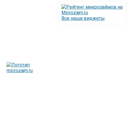
Все наши виджеты
Люди все чаще начинают обращаться за услугами в
МФО - Микрофинансовые организации, которые
специализируются на выдаче микрокредитов или как
их еще называют микрозаймы.
Так как наблюдается тенденция роста подобных
обращений, то МФО становится все больше с
каждым днем, как говорится, спрос рождает
предложение. Наш сайт создан для помощи
заемщику в выборе честной МФО.
Мы надеемся, что наш непредвзятый онлайн рейтинг
МФО поможет оградить заемщика от мошенников,
скрытых комиссий и просто нечестных
микрофинансовых организаций.
Сайт microzajm.ru является независимым онлайн
рейтингом МФО вместе с новостями из мира
микрокредитования, а также с полезной и довольно
интересной информацией для заемщика.