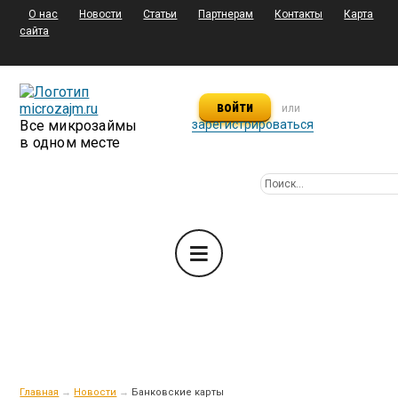
О нас
Новости
Статьи
Партнерам
Контакты
Карта
сайта
войти
или
Все микрозаймы
зарегистрироваться
в одном месте
Главная
→
Новости
→
Банковские карты