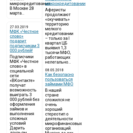
микрокредитования
микрокредитовании
В Москве 28
Аферисты
марта...
продолжают
«окучивать»
территорию
27.03.2019
мелкого
МФК «Честное
кредитовании
слово»
– только за I
подарит
квартал ЦБ
подписчикам 3
выявил 1,3
000 рублей!
тысячи МФО,
Подписчики
работающих
МФК «Честное
нелегально...
слово» в
08.05.2018
социальной
Как безопасно
сети
пользоваться
«ВКонтакте»
займами МФО
получат
возможность
В нашей
выиграть 3
стране
000 рублей без
сложился не
оформления
очень
займов и
хороший
выполнения
стереотип о
сложных
деятельности
условий
микрофинансовых
Дарить
организаций.
друзьям...