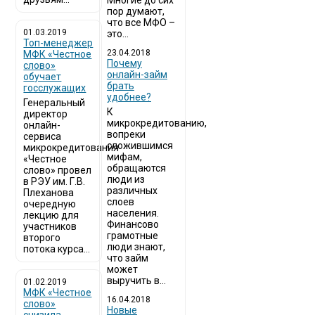
Многие до сих
пор думают,
что все МФО –
01.03.2019
это...
Топ-менеджер
23.04.2018
МФК «Честное
Почему
слово»
онлайн-займ
обучает
брать
госслужащих
удобнее?
Генеральный
К
директор
микрокредитованию,
онлайн-
вопреки
сервиса
сложившимся
микрокредитования
мифам,
«Честное
обращаются
слово» провел
люди из
в РЭУ им. Г.В.
различных
Плеханова
слоев
очередную
населения.
лекцию для
Финансово
участников
грамотные
второго
люди знают,
потока курса...
что займ
может
выручить в...
01.02.2019
МФК «Честное
16.04.2018
слово»
Новые