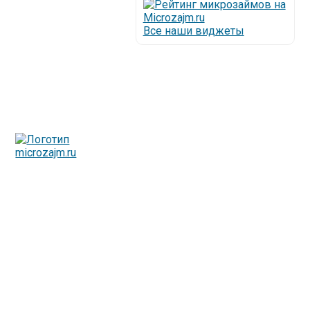
Все наши виджеты
Люди все чаще начинают обращаться за услугами в
МФО - Микрофинансовые организации, которые
специализируются на выдаче микрокредитов или как
их еще называют микрозаймы.
Так как наблюдается тенденция роста подобных
обращений, то МФО становится все больше с
каждым днем, как говорится, спрос рождает
предложение. Наш сайт создан для помощи
заемщику в выборе честной МФО.
Мы надеемся, что наш непредвзятый онлайн рейтинг
МФО поможет оградить заемщика от мошенников,
скрытых комиссий и просто нечестных
микрофинансовых организаций.
Сайт microzajm.ru является независимым онлайн
рейтингом МФО вместе с новостями из мира
микрокредитования, а также с полезной и довольно
интересной информацией для заемщика.