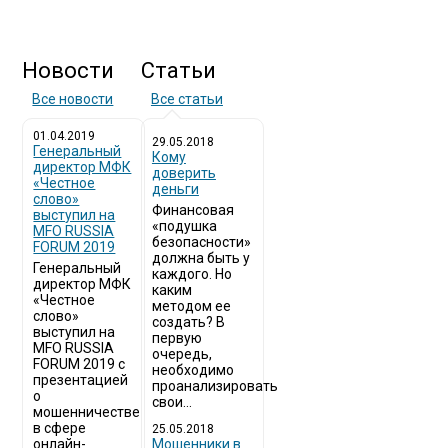
Новости
Статьи
Все новости
Все статьи
01.04.2019
29.05.2018
Генеральный
Кому
директор МФК
доверить
«Честное
деньги
слово»
Финансовая
выступил на
«подушка
MFO RUSSIA
безопасности»
FORUM 2019
должна быть у
Генеральный
каждого. Но
директор МФК
каким
«Честное
методом ее
слово»
создать? В
выступил на
первую
MFO RUSSIA
очередь,
FORUM 2019 с
необходимо
презентацией
проанализировать
о
свои...
мошенничестве
в сфере
25.05.2018
онлайн-
Мошенники в