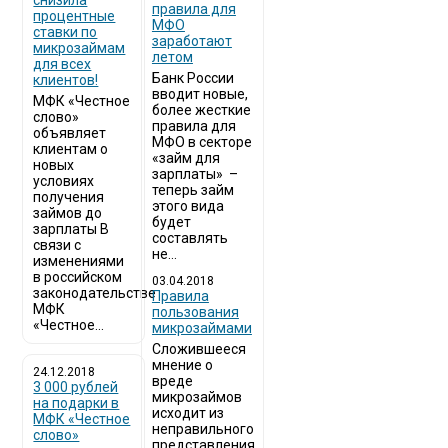
снизила
правила для
процентные
МФО
ставки по
заработают
микрозаймам
летом
для всех
Банк России
клиентов!
вводит новые,
МФК «Честное
более жесткие
слово»
правила для
объявляет
МФО в секторе
клиентам о
«займ для
новых
зарплаты» –
условиях
теперь займ
получения
этого вида
займов до
будет
зарплаты В
составлять
связи с
не...
изменениями
в российском
03.04.2018
законодательстве
​Правила
МФК
пользования
«Честное...
микрозаймами
Сложившееся
мнение о
24.12.2018
вреде
3 000 рублей
микрозаймов
на подарки в
исходит из
МФК «Честное
неправильного
слово»
представления