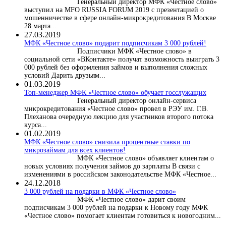
Генеральный директор МФК «Честное слово»
выступил на MFO RUSSIA FORUM 2019 с презентацией о
мошенничестве в сфере онлайн-микрокредитования В Москве
28 марта...
27.03.2019
МФК «Честное слово» подарит подписчикам 3 000 рублей!
Подписчики МФК «Честное слово» в
социальной сети «ВКонтакте» получат возможность выиграть 3
000 рублей без оформления займов и выполнения сложных
условий Дарить друзьям...
01.03.2019
Топ-менеджер МФК «Честное слово» обучает госслужащих
Генеральный директор онлайн-сервиса
микрокредитования «Честное слово» провел в РЭУ им. Г.В.
Плеханова очередную лекцию для участников второго потока
курса...
01.02.2019
МФК «Честное слово» снизила процентные ставки по
микрозаймам для всех клиентов!
МФК «Честное слово» объявляет клиентам о
новых условиях получения займов до зарплаты В связи с
изменениями в российском законодательстве МФК «Честное...
24.12.2018
3 000 рублей на подарки в МФК «Честное слово»
МФК «Честное слово» дарит своим
подписчикам 3 000 рублей на подарки к Новому году МФК
«Честное слово» помогает клиентам готовиться к новогодним...