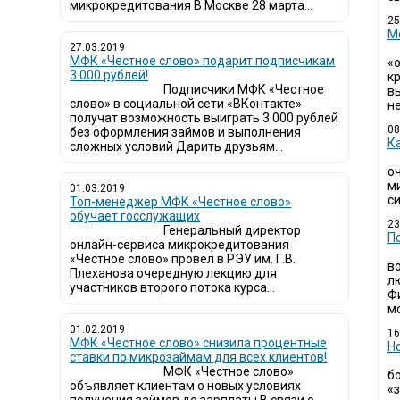
микрокредитования В Москве 28 марта...
25
М
27.03.2019
МФК «Честное слово» подарит подписчикам
«
3 000 рублей!
кр
Подписчики МФК «Честное
в
слово» в социальной сети «ВКонтакте»
не
получат возможность выиграть 3 000 рублей
08
без оформления займов и выполнения
К
сложных условий Дарить друзьям...
о
м
01.03.2019
си
Топ-менеджер МФК «Честное слово»
обучает госслужащих
23
Генеральный директор
П
онлайн-сервиса микрокредитования
«Честное слово» провел в РЭУ им. Г.В.
в
Плеханова очередную лекцию для
л
участников второго потока курса...
Ф
мо
01.02.2019
16
МФК «Честное слово» снизила процентные
Н
ставки по микрозаймам для всех клиентов!
МФК «Честное слово»
б
объявляет клиентам о новых условиях
«