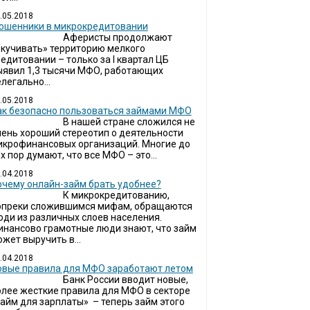
.05.2018
ошенники в микрокредитовании
Аферисты продолжают
окучивать» территорию мелкого
едитовании – только за I квартал ЦБ
ыявил 1,3 тысячи МФО, работающих
легально...
.05.2018
ак безопасно пользоваться займами МФО
В нашей стране сложился не
чень хороший стереотип о деятельности
икрофинансовых организаций. Многие до
х пор думают, что все МФО – это...
.04.2018
очему онлайн-займ брать удобнее?
К микрокредитованию,
опреки сложившимся мифам, обращаются
юди из различных слоев населения.
инансово грамотные люди знают, что займ
жет выручить в...
.04.2018
овые правила для МФО заработают летом
Банк России вводит новые,
олее жесткие правила для МФО в секторе
займ для зарплаты» – теперь займ этого