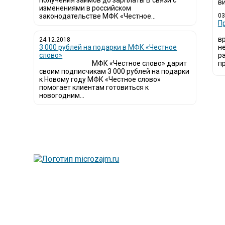
получения займов до зарплаты В связи с
ви
изменениями в российском
законодательстве МФК «Честное...
03
​
в
24.12.2018
3 000 рублей на подарки в МФК «Честное
н
слово»
р
МФК «Честное слово» дарит
пр
своим подписчикам 3 000 рублей на подарки
к Новому году МФК «Честное слово»
помогает клиентам готовиться к
новогодним...
Люди все чаще нач
называют микроза
Так как наблюдает
сайт создан для п
Мы надеемся, чт
микрофинансовых о
Сайт microzajm.ru
информацией для 