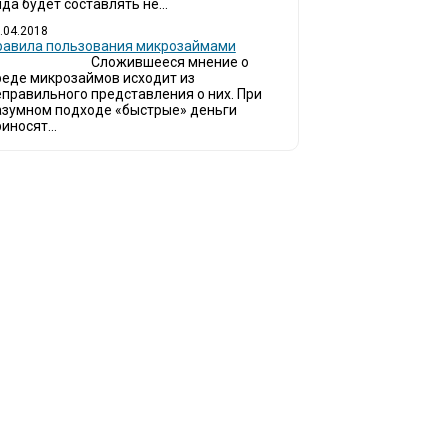
да будет составлять не...
.04.2018
Правила пользования микрозаймами
Сложившееся мнение о
реде микрозаймов исходит из
еправильного представления о них. При
азумном подходе «быстрые» деньги
иносят...
инают обращаться за услугами в МФО - Микрофинансовые организации, кото
ймы.
ся тенденция роста подобных обращений, то МФО становится все больше с
омощи заемщику в выборе честной МФО.
о наш непредвзятый онлайн рейтинг МФО поможет оградить заемщи
рганизаций.
 является независимым онлайн рейтингом МФО вместе с новостями из мира 
заемщика.