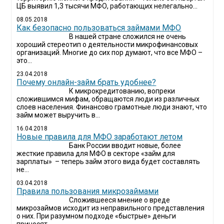
ЦБ выявил 1,3 тысячи МФО, работающих нелегально...
08.05.2018
Как безопасно пользоваться займами МФО
В нашей стране сложился не очень
хороший стереотип о деятельности микрофинансовых
организаций. Многие до сих пор думают, что все МФО –
это...
23.04.2018
Почему онлайн-займ брать удобнее?
К микрокредитованию, вопреки
сложившимся мифам, обращаются люди из различных
слоев населения. Финансово грамотные люди знают, что
займ может выручить в...
16.04.2018
Новые правила для МФО заработают летом
Банк России вводит новые, более
жесткие правила для МФО в секторе «займ для
зарплаты» – теперь займ этого вида будет составлять
не...
03.04.2018
​Правила пользования микрозаймами
Сложившееся мнение о вреде
микрозаймов исходит из неправильного представления
о них. При разумном подходе «быстрые» деньги