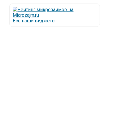
Все наши виджеты
Люди все чаще начинают обращаться за услугами в
МФО - Микрофинансовые организации, которые
специализируются на выдаче микрокредитов или
как их еще называют микрозаймы.
Так как наблюдается тенденция роста подобных
обращений, то МФО становится все больше с
каждым днем, как говорится, спрос рождает
предложение. Наш сайт создан для помощи
заемщику в выборе честной МФО.
Мы надеемся, что наш непредвзятый онлайн
рейтинг МФО поможет оградить заемщика от
мошенников, скрытых комиссий и просто нечестных
микрофинансовых организаций.
Сайт microzajm.ru является независимым онлайн