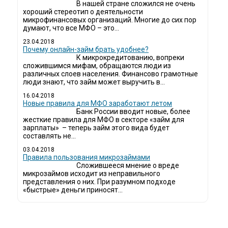
В нашей стране сложился не очень
хороший стереотип о деятельности
микрофинансовых организаций. Многие до сих пор
думают, что все МФО – это...
23.04.2018
Почему онлайн-займ брать удобнее?
К микрокредитованию, вопреки
сложившимся мифам, обращаются люди из
различных слоев населения. Финансово грамотные
люди знают, что займ может выручить в...
16.04.2018
Новые правила для МФО заработают летом
Банк России вводит новые, более
жесткие правила для МФО в секторе «займ для
зарплаты» – теперь займ этого вида будет
составлять не...
03.04.2018
​Правила пользования микрозаймами
Сложившееся мнение о вреде
микрозаймов исходит из неправильного
представления о них. При разумном подходе
«быстрые» деньги приносят...