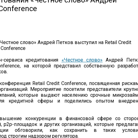
тования «Честное слово» Андрей
 Conference
н-сервиса кредитования
«Честное слово»
Андрей Петк
onference, на которой представил собственную разрабо
ов.
нференция Retail Credit Conference, посвященная риска
рганизаций. Мероприятие посетили представители круп
омпаний, которые выдают населению срочные микрозай
ля кредитной сферы и поделились опытом внедрен
овышение конкуренции в финансовой сфере со сторо
й, р2р-площадок и других организаций, которые предлаг
нции обговорили, как сохранить в таких услови
под строгим надзором регулятора.