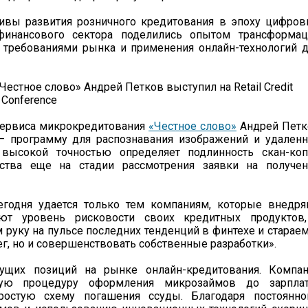
тивы развития розничного кредитования в эпоху цифро
 финансового сектора поделились опытом трансформац
 требованиями рынка и применения онлайн-технологий 
сервиса микрокредитования
«Честное слово»
Андрей Петк
– программу для распознавания изображений и удален
 высокой точностью определяет подлинность скан-коп
ства еще на стадии рассмотрения заявки на получен
годня удается только тем компаниям, которые внедря
ют уровень рисковости своих кредитных продуктов,
руку на пульсе последних тенденций в финтехе и старае
г, но и совершенствовать собственные разработки».
щих позиций на рынке онлайн-кредитования. Компан
ую процедуру оформления микрозаймов до зарплат
ростую схему погашения ссуды. Благодаря постоянно