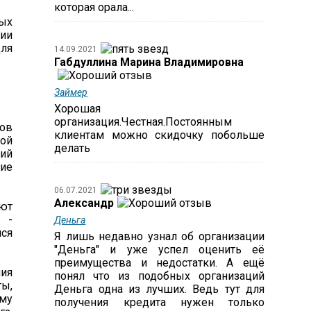
которая орала...
вых
ии
для
14.09.2021
Габдуллина Марина Владимировна
Займер
Хорошая
организация.Честная.Постоянным
ов
клиентам можно скидочку побольше
ной
делать
ий
ие
06.07.2021
Александр
ют
 -
Деньга
мся
Я лишь недавно узнал об организации
"Деньга" и уже успел оценить её
преимущества и недостатки. А ещё
ия
понял что из подобных организаций
ы,
Деньга одна из лучших. Ведь тут для
му
получения кредита нужен только