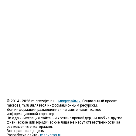
специализируются на выдаче микрокредитов или
как их еще называют микрозаймы.
Так как наблюдается тенденция роста подобных
обращений, то МФО становится все больше с
каждым днем, как говорится, спрос рождает
предложение. Наш сайт создан для помощи
заемщику в выборе честной МФО.
Мы надеемся, что наш непредвзятый онлайн
рейтинг МФО поможет оградить заемщика от
мошенников, скрытых комиссий и просто нечестных
микрофинансовых организаций.
Сайт microzajm.ru является независимым онлайн
рейтингом МФО вместе с новостями из мира
микрокредитования, а также с полезной и довольно
интересной информацией для заемщика.
© 2014 - 2026 microzajm.ru —
микрозаймы
. Социальный проект
microzajm.ru является информационным ресурсом.
Вся информация размещенная на сайте носит только
информационный характер.
Ни администрация сайта, ни хостинг провайдер, ни любые другие
физические или юридические лица не несут ответственности за
размещенные материалы.
Все права защищены.
Разработка сайта -
manycms.ru