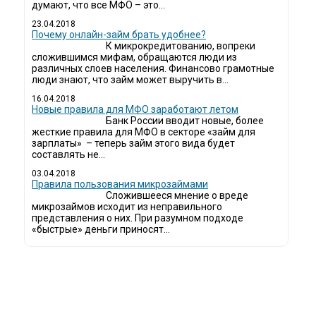
думают, что все МФО – это...
23.04.2018
Почему онлайн-займ брать удобнее?
К микрокредитованию, вопреки
сложившимся мифам, обращаются люди из
различных слоев населения. Финансово грамотные
люди знают, что займ может выручить в...
16.04.2018
Новые правила для МФО заработают летом
Банк России вводит новые, более
жесткие правила для МФО в секторе «займ для
зарплаты» – теперь займ этого вида будет
составлять не...
03.04.2018
​Правила пользования микрозаймами
Сложившееся мнение о вреде
микрозаймов исходит из неправильного
представления о них. При разумном подходе
«быстрые» деньги приносят...