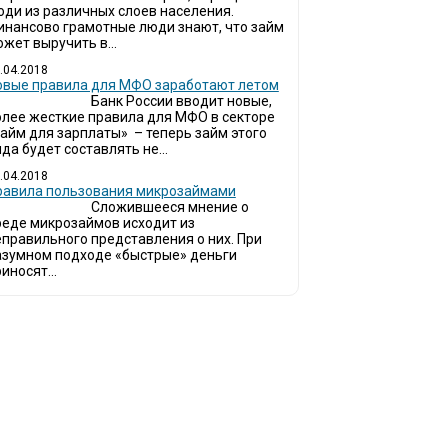
юди из различных слоев населения.
инансово грамотные люди знают, что займ
жет выручить в...
.04.2018
овые правила для МФО заработают летом
Банк России вводит новые,
олее жесткие правила для МФО в секторе
займ для зарплаты» – теперь займ этого
да будет составлять не...
.04.2018
Правила пользования микрозаймами
Сложившееся мнение о
реде микрозаймов исходит из
еправильного представления о них. При
азумном подходе «быстрые» деньги
иносят...