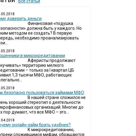
Все статьи
.05.2018
ому доверить деньги
Финансовая «подушка
езопасности» должна быть у каждого. Но
аким методом ее создать? В первую
чередь, необходимо проанализировать
ои...
.05.2018
ошенники в микрокредитовании
Аферисты продолжают
окучивать» территорию мелкого
едитовании – только за I квартал ЦБ
ыявил 1,3 тысячи МФО, работающих
легально...
.05.2018
ак безопасно пользоваться займами МФО
В нашей стране сложился не
чень хороший стереотип о деятельности
икрофинансовых организаций. Многие до
х пор думают, что все МФО – это...
.04.2018
очему онлайн-займ брать удобнее?
К микрокредитованию,
опреки сложившимся мифам, обращаются