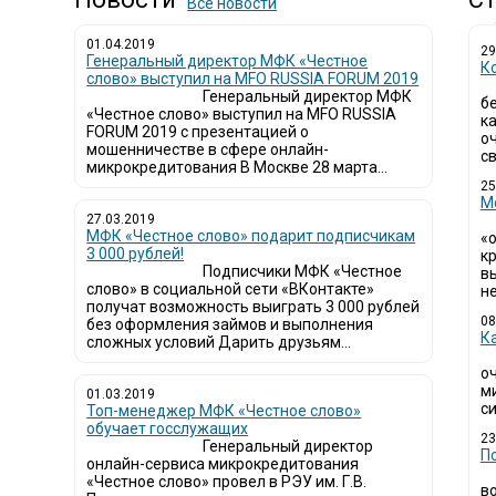
Все новости
01.04.2019
29
Генеральный директор МФК «Честное
К
слово» выступил на MFO RUSSIA FORUM 2019
Генеральный директор МФК
б
«Честное слово» выступил на MFO RUSSIA
к
FORUM 2019 с презентацией о
о
мошенничестве в сфере онлайн-
св
микрокредитования В Москве 28 марта...
25
М
27.03.2019
МФК «Честное слово» подарит подписчикам
«
3 000 рублей!
кр
Подписчики МФК «Честное
в
слово» в социальной сети «ВКонтакте»
не
получат возможность выиграть 3 000 рублей
08
без оформления займов и выполнения
К
сложных условий Дарить друзьям...
о
м
01.03.2019
си
Топ-менеджер МФК «Честное слово»
обучает госслужащих
23
Генеральный директор
П
онлайн-сервиса микрокредитования
«Честное слово» провел в РЭУ им. Г.В.
в