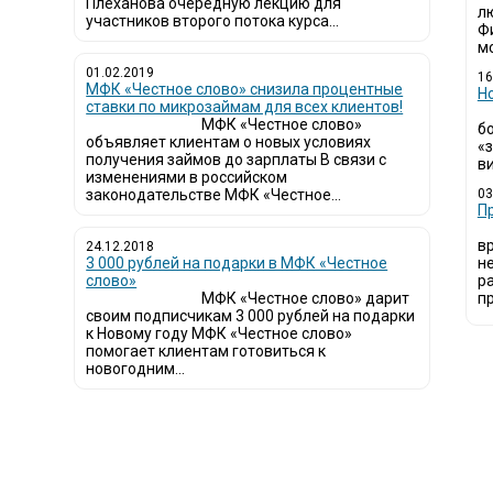
Плеханова очередную лекцию для
л
участников второго потока курса...
Ф
мо
01.02.2019
16
МФК «Честное слово» снизила процентные
Н
ставки по микрозаймам для всех клиентов!
МФК «Честное слово»
б
объявляет клиентам о новых условиях
«
получения займов до зарплаты В связи с
ви
изменениями в российском
законодательстве МФК «Честное...
03
​
в
24.12.2018
3 000 рублей на подарки в МФК «Честное
н
слово»
р
МФК «Честное слово» дарит
пр
своим подписчикам 3 000 рублей на подарки
к Новому году МФК «Честное слово»
помогает клиентам готовиться к
новогодним...