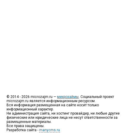
специализируются на выдаче микрокредитов или
как их еще называют микрозаймы.
Так как наблюдается тенденция роста подобных
обращений, то МФО становится все больше с
каждым днем, как говорится, спрос рождает
предложение. Наш сайт создан для помощи
заемщику в выборе честной МФО.
Мы надеемся, что наш непредвзятый онлайн
рейтинг МФО поможет оградить заемщика от
мошенников, скрытых комиссий и просто нечестных
микрофинансовых организаций.
Сайт microzajm.ru является независимым онлайн
рейтингом МФО вместе с новостями из мира
микрокредитования, а также с полезной и довольно
интересной информацией для заемщика.
© 2014 - 2026 microzajm.ru —
микрозаймы
. Социальный проект
microzajm.ru является информационным ресурсом.
Вся информация размещенная на сайте носит только
информационный характер.
Ни администрация сайта, ни хостинг провайдер, ни любые другие
физические или юридические лица не несут ответственности за
размещенные материалы.
Все права защищены.
Разработка сайта -
manycms.ru