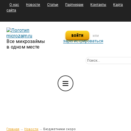
О нас
Новости
Статьи
Партнерам
Контакты
Карта
сайта
войти
или
Все микрозаймы
зарегистрироваться
в одном месте
Главная
→
Новости
→
Бюджетники скоро