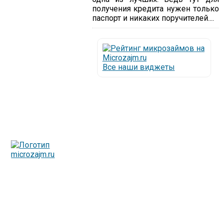
получения кредита нужен только
паспорт и никаких поручителей....
Все наши виджеты
Люди все чаще начинают обращаться за услугами в
МФО - Микрофинансовые организации, которые
специализируются на выдаче микрокредитов или как
их еще называют микрозаймы.
Так как наблюдается тенденция роста подобных
обращений, то МФО становится все больше с
каждым днем, как говорится, спрос рождает
предложение. Наш сайт создан для помощи
заемщику в выборе честной МФО.
Мы надеемся, что наш непредвзятый онлайн рейтинг
МФО поможет оградить заемщика от мошенников,
скрытых комиссий и просто нечестных