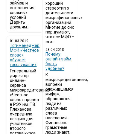
займов и
хороший
выполнения
стереотип о
сложных
деятельности
условий
микрофинансовых
Дарить
организаций.
друзьям...
Многие до сих
пор думают,
что все МФО –
01.03.2019
это...
Топ-менеджер
23.04.2018
МФК «Честное
Почему
слово»
онлайн-займ
обучает
брать
госслужащих
удобнее?
Генеральный
К
директор
микрокредитованию,
онлайн-
вопреки
сервиса
сложившимся
микрокредитования
мифам,
«Честное
обращаются
слово» провел
люди из
в РЭУ им. Г.В.
различных
Плеханова
слоев
очередную
населения.
лекцию для
Финансово
участников
грамотные
второго
люди знают,
потока курса...