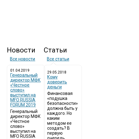
Новости
Статьи
Все новости
Все статьи
01.04.2019
29.05.2018
Генеральный
Кому
директор МФК
доверить
«Честное
деньги
слово»
Финансовая
выступил на
«подушка
MFO RUSSIA
безопасности»
FORUM 2019
должна быть у
Генеральный
каждого. Но
директор МФК
каким
«Честное
методом ее
слово»
создать? В
выступил на
первую
MFO RUSSIA
очередь,