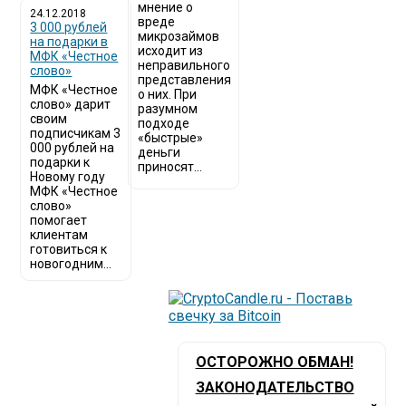
мнение о
24.12.2018
вреде
3 000 рублей
микрозаймов
на подарки в
исходит из
МФК «Честное
неправильного
слово»
представления
МФК «Честное
о них. При
слово» дарит
разумном
своим
подходе
подписчикам 3
«быстрые»
000 рублей на
деньги
подарки к
приносят...
Новому году
МФК «Честное
слово»
помогает
клиентам
готовиться к
новогодним...
ОСТОРОЖНО ОБМАН!
ЗАКОНОДАТЕЛЬСТВО