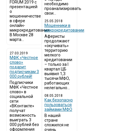
FORUM 2019 с
необходимо
презентацией
проанализировать
о
свои...
мошенничестве
в сфере
25.05.2018
онлайн-
Мошенники в
микрокредитования
микрокредитовании
В Москве 28
Аферисты
марта...
продолжают
«окучивать»
территорию
27.03.2019
мелкого
МФК «Честное
кредитовании
слово»
– только за I
подарит
квартал ЦБ
подписчикам 3
выявил 1,3
000 рублей!
тысячи МФО,
Подписчики
работающих
МФК «Честное
нелегально...
слово» в
08.05.2018
социальной
Как безопасно
сети
пользоваться
«ВКонтакте»
займами МФО
получат
возможность
В нашей
выиграть 3
стране
000 рублей без
сложился не
оформления
очень