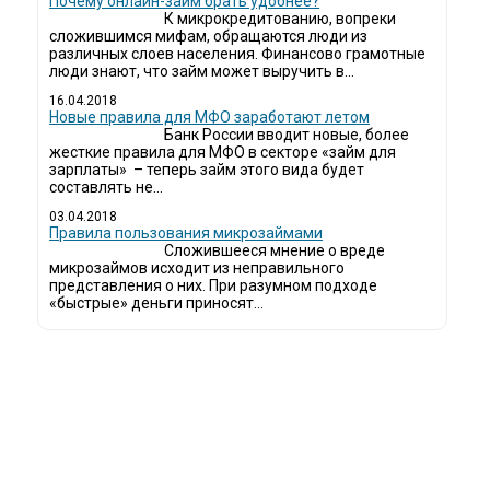
Почему онлайн-займ брать удобнее?
К микрокредитованию, вопреки
сложившимся мифам, обращаются люди из
различных слоев населения. Финансово грамотные
люди знают, что займ может выручить в...
16.04.2018
Новые правила для МФО заработают летом
Банк России вводит новые, более
жесткие правила для МФО в секторе «займ для
зарплаты» – теперь займ этого вида будет
составлять не...
03.04.2018
​Правила пользования микрозаймами
Сложившееся мнение о вреде
микрозаймов исходит из неправильного
представления о них. При разумном подходе
«быстрые» деньги приносят...
ди все чаще начинают обращаться за услугами в МФО - Микрофинансовые 
даче микрокредитов или как их еще называют микрозаймы.