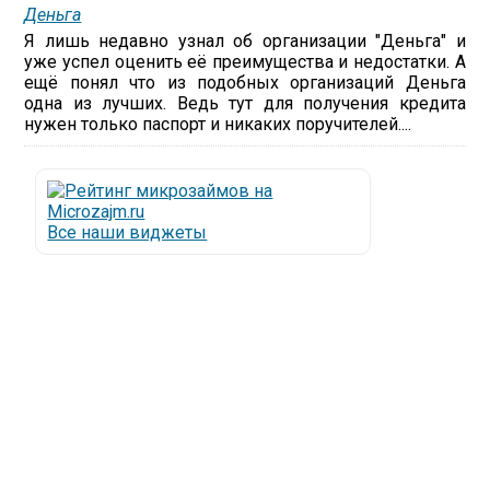
Деньга
Я лишь недавно узнал об организации "Деньга" и
уже успел оценить её преимущества и недостатки. А
ещё понял что из подобных организаций Деньга
одна из лучших. Ведь тут для получения кредита
нужен только паспорт и никаких поручителей....
Все наши виджеты
Люди все чаще начинают обращаться за услугами в
МФО - Микрофинансовые организации, которые
специализируются на выдаче микрокредитов или
как их еще называют микрозаймы.
Так как наблюдается тенденция роста подобных
обращений, то МФО становится все больше с
каждым днем, как говорится, спрос рождает