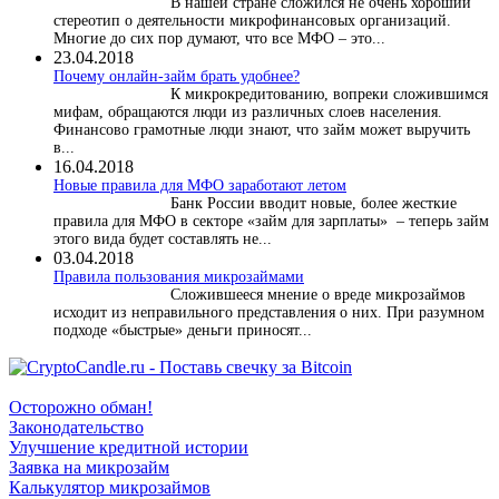
В нашей стране сложился не очень хороший
стереотип о деятельности микрофинансовых организаций.
Многие до сих пор думают, что все МФО – это...
23.04.2018
Почему онлайн-займ брать удобнее?
К микрокредитованию, вопреки сложившимся
мифам, обращаются люди из различных слоев населения.
Финансово грамотные люди знают, что займ может выручить
в...
16.04.2018
Новые правила для МФО заработают летом
Банк России вводит новые, более жесткие
правила для МФО в секторе «займ для зарплаты» – теперь займ
этого вида будет составлять не...
03.04.2018
​Правила пользования микрозаймами
Сложившееся мнение о вреде микрозаймов
исходит из неправильного представления о них. При разумном
подходе «быстрые» деньги приносят...
Осторожно обман!
Законодательство
Улучшение кредитной истории
Заявка на микрозайм
Калькулятор микрозаймов