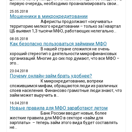
первую очередь, необходимо проанализировать свои...
25.05.2018
Мошенники в микрокредитовании
Аферисты продолжают «окучивать»
территорию мелкого кредитовании – только за I квартал
ЦБ выявил 1,3 тысячи МФО, работающих нелегально...
08.05.2018
Как безопасно пользоваться займами МФО
В нашей стране сложился не очень
хороший стереотип о деятельности микрофинансовых
организаций. Многие до сих пор думают, что все МФО –
это...
23.04.2018
Почему онлайн-займ брать удобнее?
К микрокредитованию, вопреки
сложившимся мифам, обращаются люди из различных
слоев населения. Финансово грамотные люди знают, что
займ может выручить в...
16.04.2018
Новые правила для МФО заработают летом
Банк России вводит новые, более
жесткие правила для МФО в секторе «займ для
зарплаты» – теперь займ этого вида будет составлять
не...