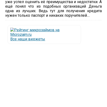
уже успел оценить её преимущества и недостатки. А
ещё понял что из подобных организаций Деньга
одна из лучших. Ведь тут для получения кредита
нужен только паспорт и никаких поручителей....
Все наши виджеты
Люди все чаще начинают обращаться за услугами в
МФО - Микрофинансовые организации, которые
специализируются на выдаче микрокредитов или
как их еще называют микрозаймы.
Так как наблюдается тенденция роста подобных
обращений, то МФО становится все больше с
каждым днем, как говорится, спрос рождает
предложение. Наш сайт создан для помощи
заемщику в выборе честной МФО.